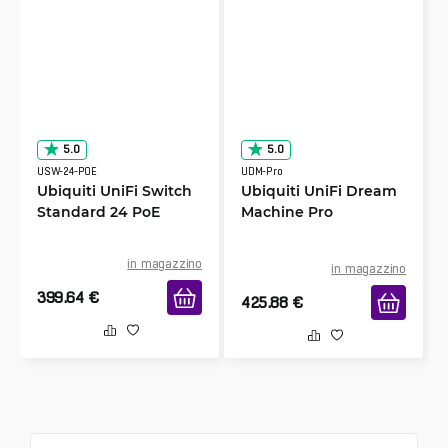
5.0
5.0
USW-24-POE
UDM-Pro
Ubiquiti UniFi Switch
Ubiquiti UniFi Dream
Standard 24 PoE
Machine Pro
in magazzino
in magazzino
399.64
€
425.88
€