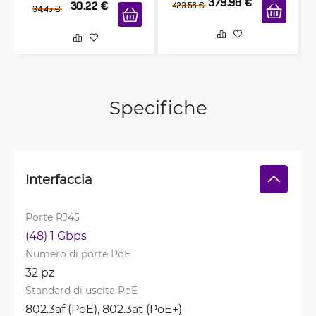
379.98
€
30.22
€
423.56
€
34.45
€
Specifiche
Interfaccia
Porte RJ45
(48) 1 Gbps
Numero di porte PoE
32 pz
Standard di uscita PoE
802.3af (PoE), 
802.3at (PoE+)