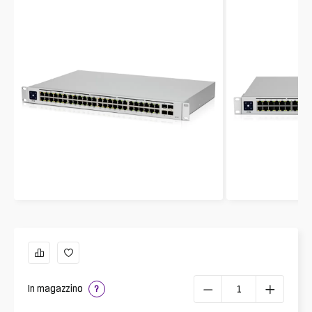
In magazzino
?