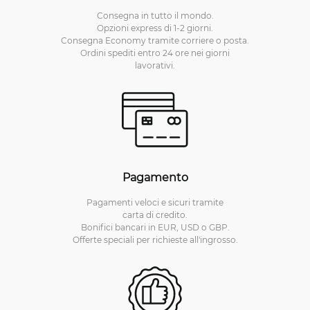
Consegna in tutto il mondo.
Opzioni express di 1-2 giorni.
Consegna Economy tramite corriere o posta.
Ordini spediti entro 24 ore nei giorni
lavorativi.
Pagamento
Pagamenti veloci e sicuri tramite
carta di credito.
Bonifici bancari in EUR, USD o GBP.
Offerte speciali per richieste all'ingrosso.