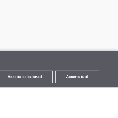
Accetta selezionati
Accetta tutti
EUR
con IVA 22%
,
Italia