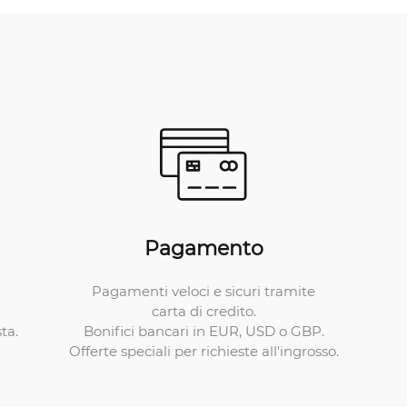
Pagamento
Pagamenti veloci e sicuri tramite
carta di credito.
Bonifici bancari in EUR, USD o GBP.
ta.
Offerte speciali per richieste all'ingrosso.