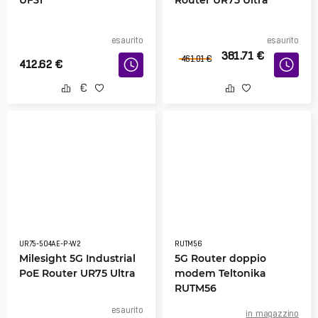
esaurito
esaurito
381.71
€
461.01
€
412.62
€
UR75-504AE-P-W2
RUTM56
Milesight 5G Industrial
5G Router doppio
PoE Router UR75 Ultra
modem Teltonika
RUTM56
esaurito
in magazzino