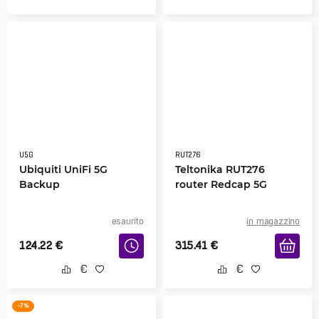
U5G
RUT276
Ubiquiti UniFi 5G
Teltonika RUT276
Backup
router Redcap 5G
esaurito
in magazzino
124.22
€
315.41
€
-7 %