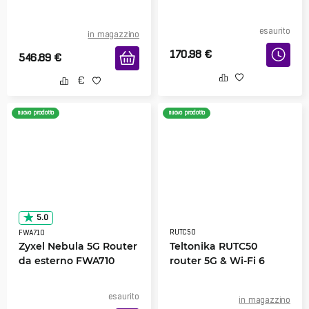
esaurito
in magazzino
170.98
€
546.89
€
nuovo prodotto
nuovo prodotto
5.0
RUTC50
FWA710
Zyxel Nebula 5G Router
Teltonika RUTC50
da esterno FWA710
router 5G & Wi-Fi 6
esaurito
in magazzino