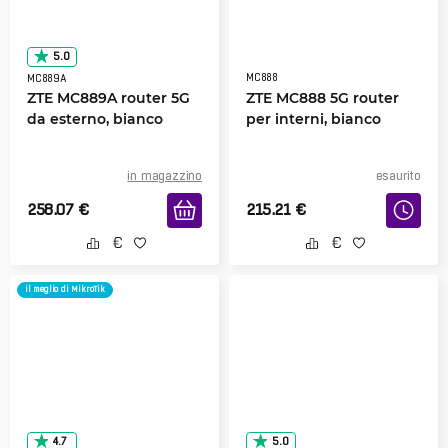
5.0
MC888
MC889A
ZTE MC889A router 5G
ZTE MC888 5G router
da esterno, bianco
per interni, bianco
in magazzino
esaurito
258.07
€
215.21
€
il meglio di MikroTik
4.7
5.0