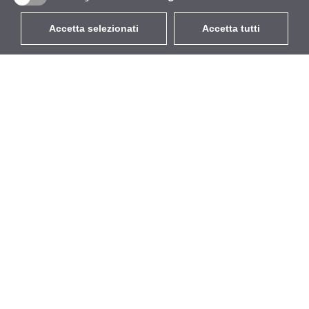
Accetta selezionati
Accetta tutti
EUR
con IVA 22%
,
Italia
Catalogo
Riguardo
Wireless all'aperto
Azienda
Antenne integrate
Marchio
WiFi 5
Eventi
Cavo Pigtail
StarCoins
Supporti e staffe
Contatti
Licenze
Termini e Condizioni
Punti di accesso
Politica sulla privacy