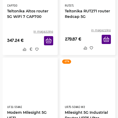
CAP700
RUT271
Teltonika Altos router
Teltonika RUT271 router
5G WiFi 7 CAP700
Redcap 5G
in magazzino
in magazzino
279.87
€
347.24
€
-17 %
UF31-554AE
UR75-504AE-W2
Modem Milesight 5G
Milesight 5G Industrial
UF31
Router UR75 Ultra