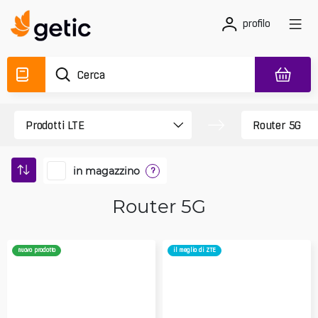
profilo
in magazzino
?
Router 5G
nuovo prodotto
il meglio di ZTE