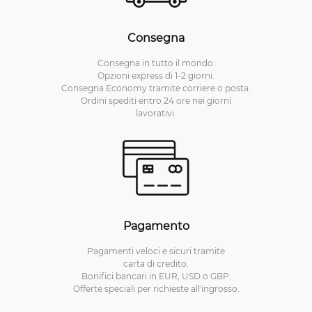
Consegna
Consegna in tutto il mondo.
Opzioni express di 1-2 giorni.
Consegna Economy tramite corriere o posta.
Ordini spediti entro 24 ore nei giorni
lavorativi.
Pagamento
Pagamenti veloci e sicuri tramite
carta di credito.
Bonifici bancari in EUR, USD o GBP.
Offerte speciali per richieste all'ingrosso.