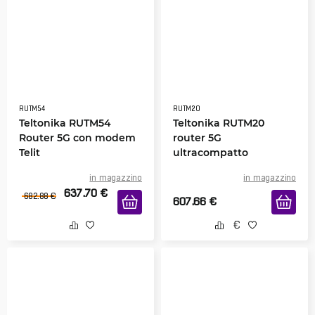
RUTM54
RUTM20
Teltonika RUTM54
Teltonika RUTM20
Router 5G con modem
router 5G
Telit
ultracompatto
in magazzino
in magazzino
637.70
€
682.88
€
607.66
€