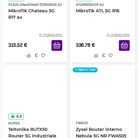
S53UG+5HaxD2HaxD-TC&RG650E-EU
ATLGM&RG520F-EU
MikroTik Chateau 5G
MikroTik ATL 5G R16
R17 ax
in magazzino
in magazzino
315.52
€
336.78
€
il meglio di Zyxel
5.0
FWA505
RUTX50
Teltonika RUTX50
Zyxel Router interno
Router 5G industriale
Nebula 5G NR FWA505