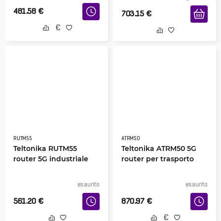
481.58
€
703.15
€
RUTM55
ATRM50
Teltonika RUTM55
Teltonika ATRM50 5G
router 5G industriale
router per trasporto
esaurito
esaurito
561.20
€
870.97
€