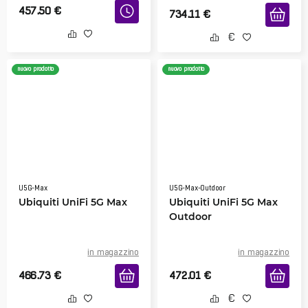
457.50
€
734.11
€
nuovo prodotto
nuovo prodotto
U5G-Max
U5G-Max-Outdoor
Ubiquiti UniFi 5G Max
Ubiquiti UniFi 5G Max
Outdoor
in magazzino
in magazzino
466.73
€
472.01
€