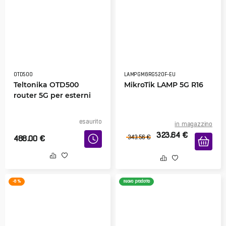
OTD500
LAMPGM&RG520F-EU
Teltonika OTD500
MikroTik LAMP 5G R16
router 5G per esterni
esaurito
in magazzino
323.64
€
488.00
€
343.56
€
-8 %
nuovo prodotto