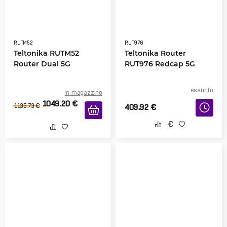
RUTM52
RUT976
Teltonika RUTM52
Teltonika Router
Router Dual 5G
RUT976 Redcap 5G
esaurito
in magazzino
1049.20
€
1135.73
€
409.92
€