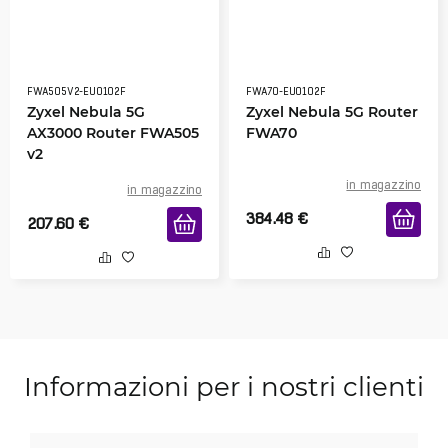
FWA505V2-EU0102F
FWA70-EU0102F
Zyxel Nebula 5G
Zyxel Nebula 5G Router
AX3000 Router FWA505
FWA70
v2
in magazzino
in magazzino
384.48
€
207.60
€
Informazioni per i nostri clienti