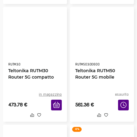
RUTM30
RUTM50300600
Teltonika RUTM30
Teltonika RUTM50
Router 5G compatto
Router 5G mobile
in magazzino
esaurito
473.78
€
561.36
€
-6 %