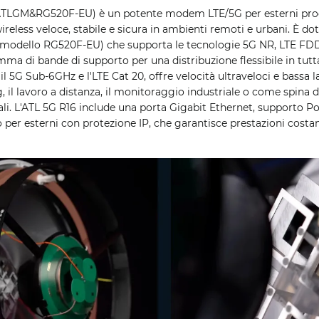
(ATLGM&RG520F-EU) è un potente modem LTE/5G per esterni pro
wireless veloce, stabile e sicura in ambienti remoti e urbani. È 
(modello RG520F-EU) che supporta le tecnologie 5G NR, LTE FDD
a di bande di supporto per una distribuzione flessibile in tutta
il 5G Sub-6GHz e l'LTE Cat 20, offre velocità ultraveloci e bassa 
, il lavoro a distanza, il monitoraggio industriale o come spina d
ali. L'ATL 5G R16 include una porta Gigabit Ethernet, supporto Po
 per esterni con protezione IP, che garantisce prestazioni costan