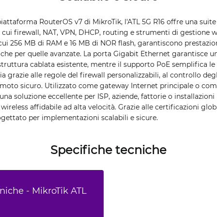
 piattaforma RouterOS v7 di MikroTik, l'ATL 5G R16 offre una suit
ra cui firewall, NAT, VPN, DHCP, routing e strumenti di gestione w
 cui 256 MB di RAM e 16 MB di NOR flash, garantiscono prestazioni
 che per quelle avanzate. La porta Gigabit Ethernet garantisce u
struttura cablata esistente, mentre il supporto PoE semplifica le 
ia grazie alle regole del firewall personalizzabili, al controllo deg
moto sicuro. Utilizzato come gateway Internet principale o c
una soluzione eccellente per ISP, aziende, fattorie o installazion
ireless affidabile ad alta velocità. Grazie alle certificazioni glob
ogettato per implementazioni scalabili e sicure.
Specifiche tecniche
niche - MikroTik ATL