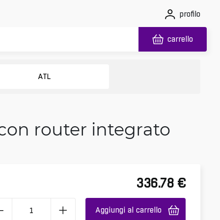
profilo
carrello
ATL
con router integrato
336.78
€
Aggiungi al carrello