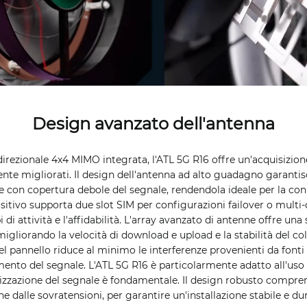
Design avanzato dell'antenna
irezionale 4x4 MIMO integrata, l'ATL 5G R16 offre un'acquisizion
e migliorati. Il design dell'antenna ad alto guadagno garantis
e con copertura debole del segnale, rendendola ideale per la conn
ositivo supporta due slot SIM per configurazioni failover o multi
i attività e l'affidabilità. L'array avanzato di antenne offre una
 migliorando la velocità di download e upload e la stabilità del c
del pannello riduce al minimo le interferenze provenienti da font
mento del segnale. L'ATL 5G R16 è particolarmente adatto all'uso 
imizzazione del segnale è fondamentale. Il design robusto compre
ne dalle sovratensioni, per garantire un'installazione stabile e d