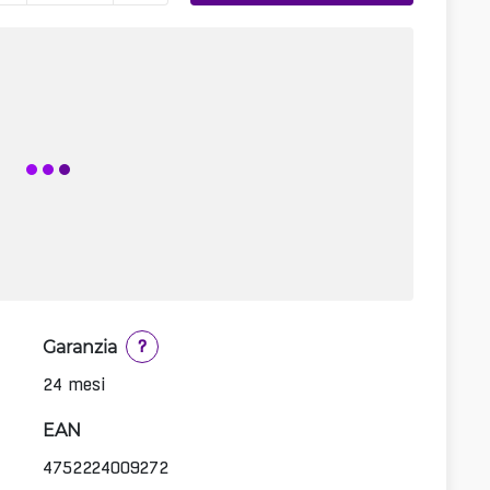
Garanzia
?
24 mesi
EAN
4752224009272