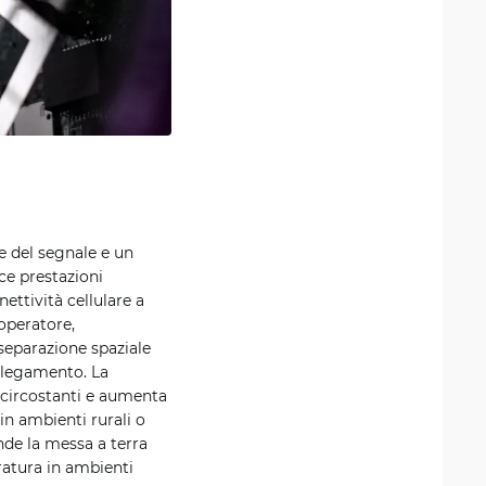
e del segnale e un
ce prestazioni
ettività cellulare a
-operatore,
 separazione spaziale
ollegamento. La
i circostanti e aumenta
in ambienti rurali o
nde la messa a terra
uratura in ambienti