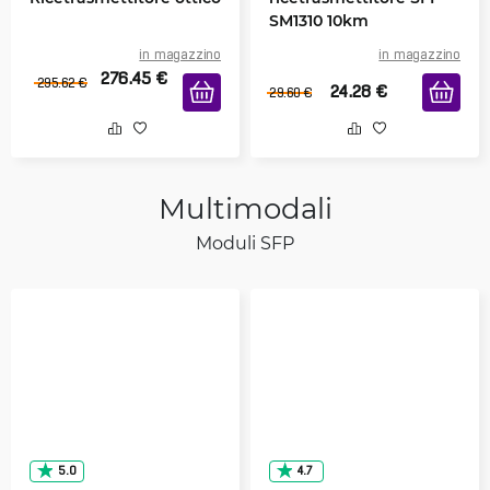
SM1310 10km
in magazzino
in magazzino
276.45
€
295.62
€
24.28
€
29.60
€
Multimodali
Moduli SFP
5.0
4.7