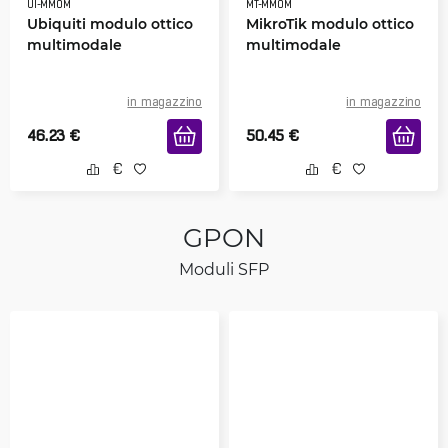
UI-MMOM
MT-MMOM
Ubiquiti modulo ottico
MikroTik modulo ottico
multimodale
multimodale
in magazzino
in magazzino
46.23
€
50.45
€
GPON
Moduli SFP