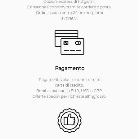
Opzioni express di 1-2 giorni.
Consegna Economy tramite corriere o posta.
Ordini spediti entro 24 ore nei giorni
lavorativi.
Pagamento
Pagamenti veloci e sicuri tramite
carta di credito.
Bonifici bancari in EUR, USD o GBP.
Offerte speciali per richieste all'ingrosso.