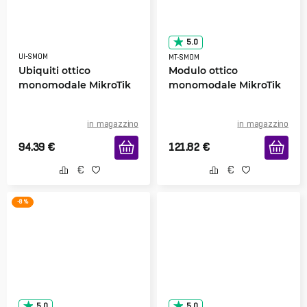
5.0
UI-SMOM
MT-SMOM
Ubiquiti ottico
Modulo ottico
monomodale MikroTik
monomodale MikroTik
in magazzino
in magazzino
94.39
€
121.82
€
-8 %
5.0
5.0