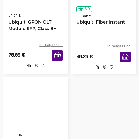
5.0
UF-GP-B+
UF-Instant
Ubiquiti GPON OLT
Ubiquiti Fiber Instant
Modulo SFP, Class B+
in magazzino
in magazzino
78.86
€
46.23
€
UF-GP-C+