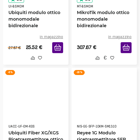
UI-BSMOM
MT-BSMOM
Ubiquiti modulo ottico
MikroTik modulo ottico
monomodale
monomodale
bidirezionale
bidirezionale
in magazzino
in magazzino
25.52
€
307.67
€
27.67
€
-6 %
-18 %
UACC-UF-OM-XGS
NIS-GE-SFP-10KM-SM1310
Ubiquiti Fiber XG/XGS
Reyee 1G Modulo
Ricetrasmettitore ottico
ricetrasmettitore SFP