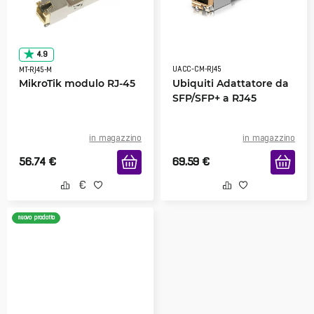
4.9
UACC-CM-RJ45
MT-RJ45-M
MikroTik modulo RJ-45
Ubiquiti Adattatore da
SFP/SFP+ a RJ45
in magazzino
in magazzino
56.74
€
69.59
€
nuovo prodotto