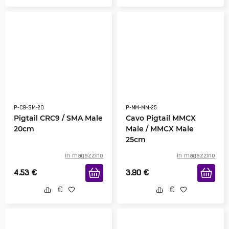
P-C9-SM-20
P-MM-MM-25
Pigtail CRC9 / SMA Male
Cavo Pigtail MMCX
20cm
Male / MMCX Male
25cm
in magazzino
in magazzino
4.53
€
3.90
€