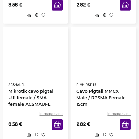
8.56
€
2.82
€
ACSMAUFL
P-MM-RSF-15
Mikrotik cavo pigtail
Cavo Pigtail MMCX
U.fl female / SMA
Male / RPSMA Female
female ACSMAUFL
15cm
in magazzino
in magazzino
8.56
€
2.82
€