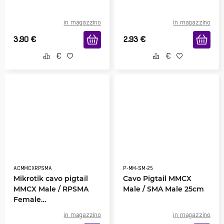
in magazzino
in magazzino
3.90
€
2.93
€
ACMMCXRPSMA
P-MM-SM-25
Mikrotik cavo pigtail
Cavo Pigtail MMCX
MMCX Male / RPSMA
Male / SMA Male 25cm
Female
ACMMCXRPSMA
in magazzino
in magazzino