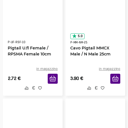
5.0
P-UF-RSF-10
P-MM-NM-25
Pigtail U.fl Female /
Cavo Pigtail MMCX
RPSMA Female 10cm
Male / N Male 25cm
in magazzino
in magazzino
2.72
€
3.90
€