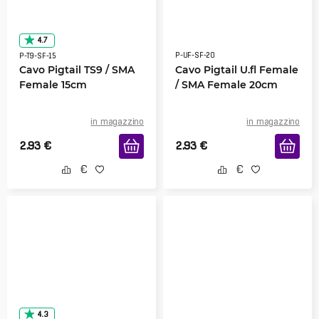
4.7
P-UF-SF-20
P-T9-SF-15
Cavo Pigtail TS9 / SMA
Cavo Pigtail U.fl Female
Female 15cm
/ SMA Female 20cm
in magazzino
in magazzino
2.93
€
2.93
€
4.3