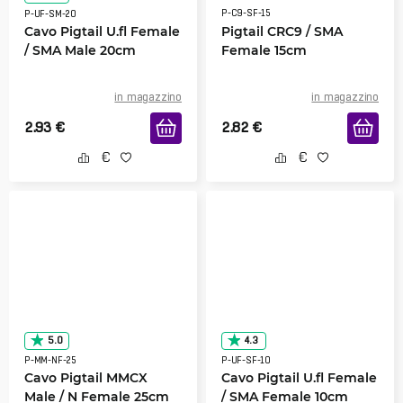
P-C9-SF-15
P-UF-SM-20
Cavo Pigtail U.fl Female
Pigtail CRC9 / SMA
/ SMA Male 20cm
Female 15cm
in magazzino
in magazzino
2.93
€
2.82
€
5.0
4.3
P-MM-NF-25
P-UF-SF-10
Cavo Pigtail MMCX
Cavo Pigtail U.fl Female
Male / N Female 25cm
/ SMA Female 10cm