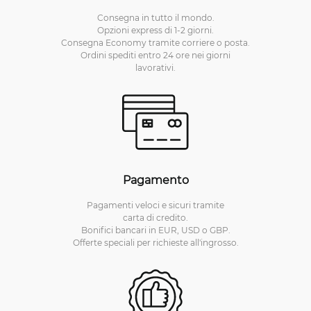
Consegna in tutto il mondo.
Opzioni express di 1-2 giorni.
Consegna Economy tramite corriere o posta.
Ordini spediti entro 24 ore nei giorni
lavorativi.
Pagamento
Pagamenti veloci e sicuri tramite
carta di credito.
Bonifici bancari in EUR, USD o GBP.
Offerte speciali per richieste all'ingrosso.