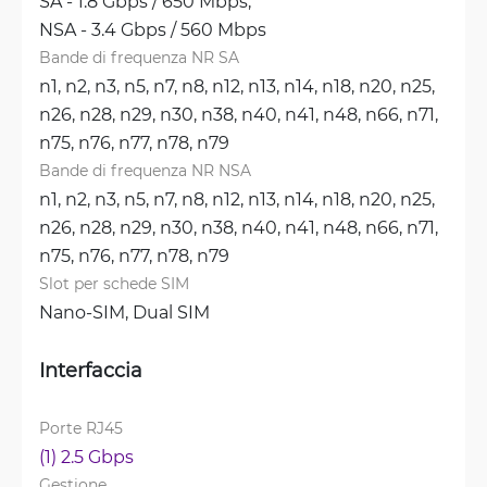
SA - 1.8 Gbps / 650 Mbps, 
NSA - 3.4 Gbps / 560 Mbps
Bande di frequenza NR SA
n1, 
n2, 
n3, 
n5, 
n7, 
n8, 
n12, 
n13, 
n14, 
n18, 
n20, 
n25, 
n26, 
n28, 
n29, 
n30, 
n38, 
n40, 
n41, 
n48, 
n66, 
n71, 
n75, 
n76, 
n77, 
n78, 
n79
Bande di frequenza NR NSA
n1, 
n2, 
n3, 
n5, 
n7, 
n8, 
n12, 
n13, 
n14, 
n18, 
n20, 
n25, 
n26, 
n28, 
n29, 
n30, 
n38, 
n40, 
n41, 
n48, 
n66, 
n71, 
n75, 
n76, 
n77, 
n78, 
n79
Slot per schede SIM
Nano-SIM, 
Dual SIM
Interfaccia
Porte RJ45
(1) 2.5 Gbps
Gestione