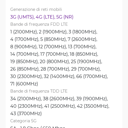
Generazione di reti mobili
3G (UMTS), 
4G (LTE), 
5G (NR)
Bande di frequenza FDD LTE
1 (2100MHz), 
2 (1900MHz), 
3 (1800MHz), 
4 (1700MHz), 
5 (850MHz), 
7 (2600MHz), 
8 (900MHz), 
12 (700MHz), 
13 (700MHz), 
14 (700MHz), 
17 (700MHz), 
18 (850MHz), 
19 (850MHz), 
20 (800MHz), 
25 (1900MHz), 
26 (850MHz), 
28 (700MHz), 
29 (700MHz), 
30 (2300MHz), 
32 (1400MHz), 
66 (1700MHz), 
71 (600MHz)
Bande di frequenza TDD LTE
34 (2100MHz), 
38 (2600MHz), 
39 (1900MHz), 
40 (2300MHz), 
41 (2500MHz), 
42 (3500MHz), 
43 (3700MHz)
Categoria 5G