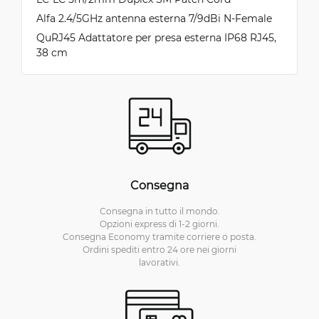
Alfa 2.4/5GHz antenna esterna 7/9dBi N-Female
QuRJ45 Adattatore per presa esterna IP68 RJ45,
38 cm
Consegna
Consegna in tutto il mondo.
Opzioni express di 1-2 giorni.
Consegna Economy tramite corriere o posta.
Ordini spediti entro 24 ore nei giorni
lavorativi.