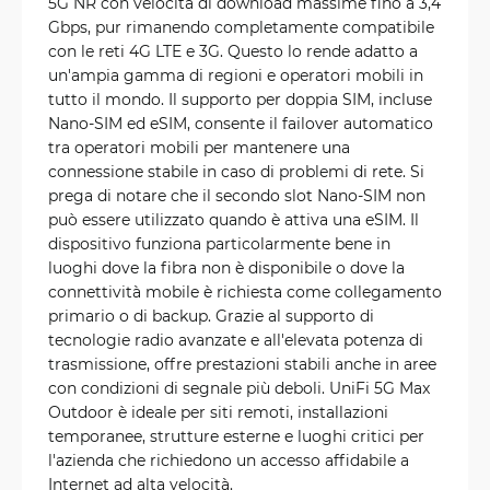
5G NR con velocità di download massime fino a 3,4
Gbps, pur rimanendo completamente compatibile
con le reti 4G LTE e 3G. Questo lo rende adatto a
un'ampia gamma di regioni e operatori mobili in
tutto il mondo. Il supporto per doppia SIM, incluse
Nano-SIM ed eSIM, consente il failover automatico
tra operatori mobili per mantenere una
connessione stabile in caso di problemi di rete. Si
prega di notare che il secondo slot Nano-SIM non
può essere utilizzato quando è attiva una eSIM. Il
dispositivo funziona particolarmente bene in
luoghi dove la fibra non è disponibile o dove la
connettività mobile è richiesta come collegamento
primario o di backup. Grazie al supporto di
tecnologie radio avanzate e all'elevata potenza di
trasmissione, offre prestazioni stabili anche in aree
con condizioni di segnale più deboli. UniFi 5G Max
Outdoor è ideale per siti remoti, installazioni
temporanee, strutture esterne e luoghi critici per
l'azienda che richiedono un accesso affidabile a
Internet ad alta velocità.