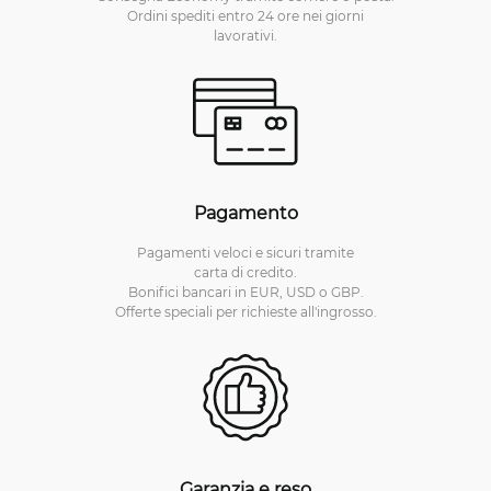
Ordini spediti entro 24 ore nei giorni
lavorativi.
Pagamento
Pagamenti veloci e sicuri tramite
carta di credito.
Bonifici bancari in EUR, USD o GBP.
Offerte speciali per richieste all'ingrosso.
Garanzia e reso