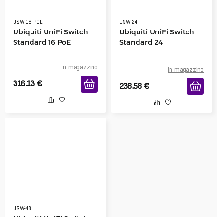
USW-16-POE
USW-24
Ubiquiti UniFi Switch
Ubiquiti UniFi Switch
Standard 16 PoE
Standard 24
in magazzino
in magazzino
316.13
€
238.58
€
USW-48