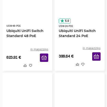
5.0
USW-48-POE
USW-24-POE
Ubiquiti UniFi Switch
Ubiquiti UniFi Switch
Standard 48 PoE
Standard 24 PoE
in magazzino
in magazzino
399.64
€
623.91
€