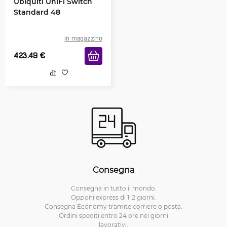
Ubiquiti UniFi Switch
Standard 48
in magazzino
423.49
€
Consegna
Consegna in tutto il mondo.
Opzioni express di 1-2 giorni.
Consegna Economy tramite corriere o posta.
Ordini spediti entro 24 ore nei giorni
lavorativi.