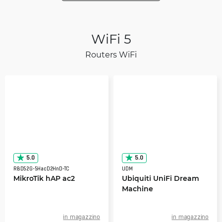
WiFi 5
Routers WiFi
5.0
5.0
RBD52G-5HacD2HnD-TC
UDM
MikroTik hAP ac2
Ubiquiti UniFi Dream
Machine
in magazzino
in magazzino