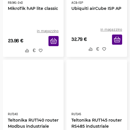
RB941-2nD
ACB-ISP
MikroTik hAP lite classic
Ubiquiti airCube ISP AP
in magazzino
in magazzino
32.79
€
23.96
€
RUT140
RUT145
Teltonika RUT140 router
Teltonika RUT145 router
Modbus industriale
RS485 industriale