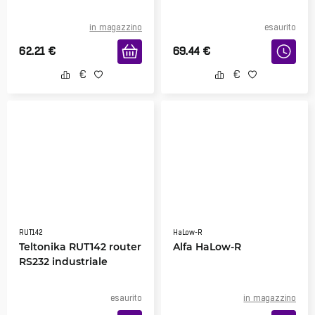
in magazzino
esaurito
62.21
€
69.44
€
RUT142
HaLow-R
Teltonika RUT142 router
Alfa HaLow-R
RS232 industriale
esaurito
in magazzino