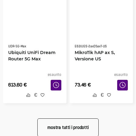
UDR-5G-Max
E62iUGS-2axD5axT-US
Ubiquiti UniFi Dream
MikroTik hAP ax S,
Router 5G Max
Versione US
esaurito
esaurito
613.60
€
73.46
€
mostra tutti i prodotti