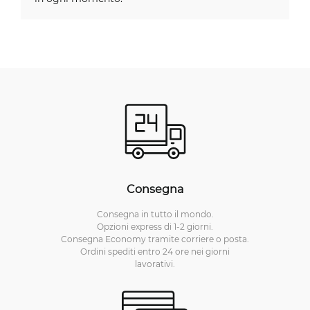
Consegna
Consegna in tutto il mondo.
Opzioni express di 1-2 giorni.
Consegna Economy tramite corriere o posta.
Ordini spediti entro 24 ore nei giorni
lavorativi.