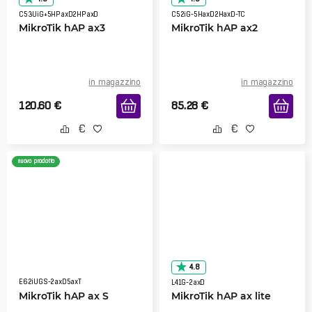
C53UiG+5HPaxD2HPaxD
C52iG-5HaxD2HaxD-TC
MikroTik hAP ax3
MikroTik hAP ax2
in magazzino
in magazzino
120.60
€
85.28
€
nuovo prodotto
4.8
E62iUGS-2axD5axT
L41G-2axD
MikroTik hAP ax S
MikroTik hAP ax lite