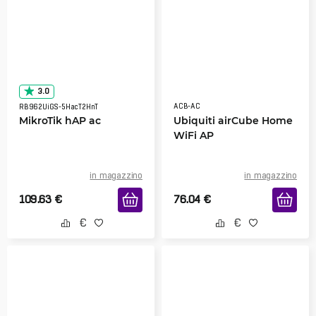
3.0
ACB-AC
RB962UiGS-5HacT2HnT
MikroTik hAP ac
Ubiquiti airCube Home
WiFi AP
in magazzino
in magazzino
109.63
€
76.04
€