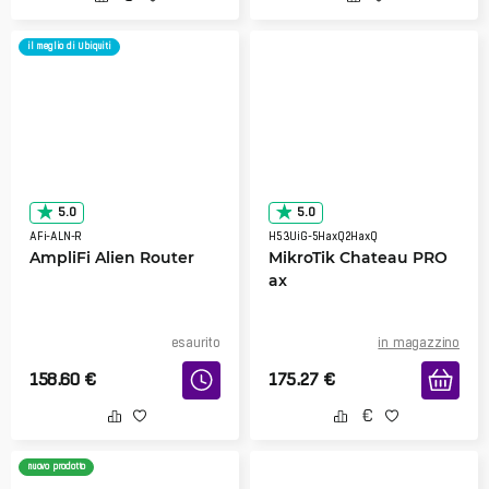
il meglio di Ubiquiti
5.0
5.0
AFi-ALN-R
H53UiG-5HaxQ2HaxQ
AmpliFi Alien Router
MikroTik Chateau PRO
ax
esaurito
in magazzino
158.60
€
175.27
€
nuovo prodotto