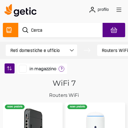
profilo
in magazzino
?
WiFi 7
Routers WiFi
nuovo prodotto
nuovo prodotto