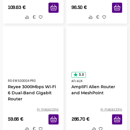
109.63
€
96.50
€
5.0
RG-EW3000GX-PRO
AFi-ALN
Reyee 3000Mbps Wi-Fi
AmpliFi Alien Router
6 Dual-Band Gigabit
and MeshPoint
Router
in magazzino
in magazzino
59.66
€
286.70
€