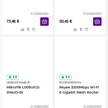
in magazzino
in magazzino
73.46
€
50.45
€
5.0
5.0
L009UiGS-2HaxD-IN
RG-EW3200GX-Pro
MikroTik L009UiGS-
Reyee 3200Mbps Wi-Fi
2HaxD-IN
6 Gigabit Mesh Router
in magazzino
in magazzino