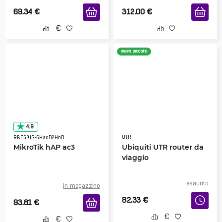
69.34
€
312.00
€
nuovo prodotto
4.9
UTR
RBD53iG-5HacD2HnD
MikroTik hAP ac3
Ubiquiti UTR router da
viaggio
esaurito
in magazzino
82.33
€
93.81
€