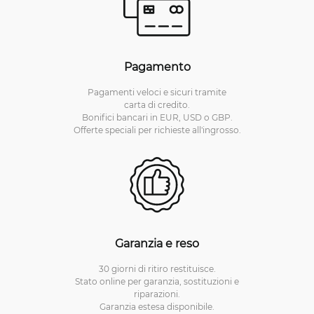
Pagamento
Pagamenti veloci e sicuri tramite
carta di credito.
Bonifici bancari in EUR, USD o GBP.
Offerte speciali per richieste all'ingrosso.
Garanzia e reso
30 giorni di ritiro restituisce.
Stato online per garanzia, sostituzioni e
riparazioni.
Garanzia estesa disponibile.