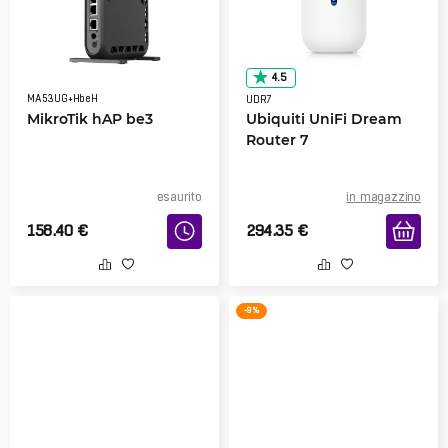
4.5
MA53UG+HbeH
UDR7
MikroTik hAP be3
Ubiquiti UniFi Dream
Router 7
esaurito
in magazzino
158.40
€
294.35
€
-9 %