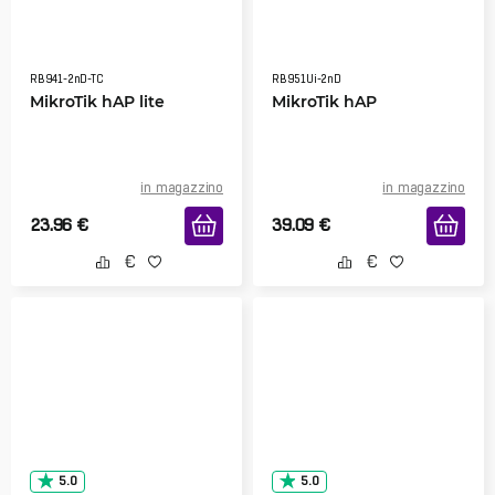
RB941-2nD-TC
RB951Ui-2nD
MikroTik hAP lite
MikroTik hAP
in magazzino
in magazzino
23.96
€
39.09
€
5.0
5.0