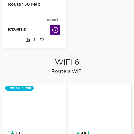
Router 5G Max
esaurito
613.60
€
WiFi 6
Routers WiFi
il meglio di MikroTik
4.9
4.9