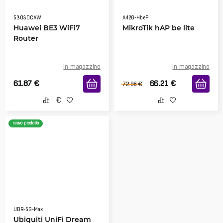
53030CAW
A42G-HbeP
Huawei BE3 WiFi7
MikroTik hAP be lite
Router
in magazzino
in magazzino
61.87
€
66.21
€
72.96
€
nuovo prodotto
UDR-5G-Max
Ubiquiti UniFi Dream