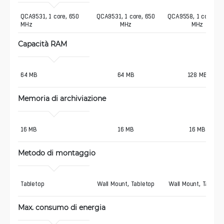
QCA9531, 1 core, 650 
QCA9531, 1 core, 650
QCA9558, 1 core, 72
MHz 
MHz
MHz
Capacità RAM
64 MB 
64 MB
128 MB
Memoria di archiviazione
16 MB 
16 MB
16 MB
Metodo di montaggio
Tabletop 
Wall Mount, Tabletop
Wall Mount, Tableto
Max. consumo di energia 