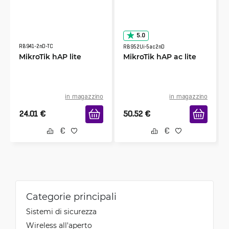
5.0
RB941-2nD-TC
RB952Ui-5ac2nD
MikroTik hAP lite
MikroTik hAP ac lite
in magazzino
in magazzino
24.01
€
50.52
€
Categorie principali
Sistemi di sicurezza
Wireless all'aperto