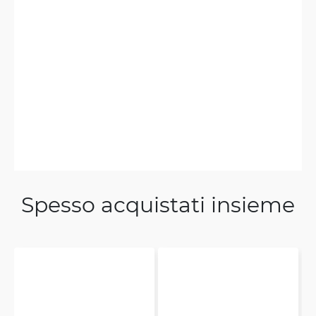
board instead of 2 bigger on ac²
Heino
7/15/2022
Verificata, raccolta da Trustpilot
I LIKE THIS PRODUCT
Spesso acquistati insieme