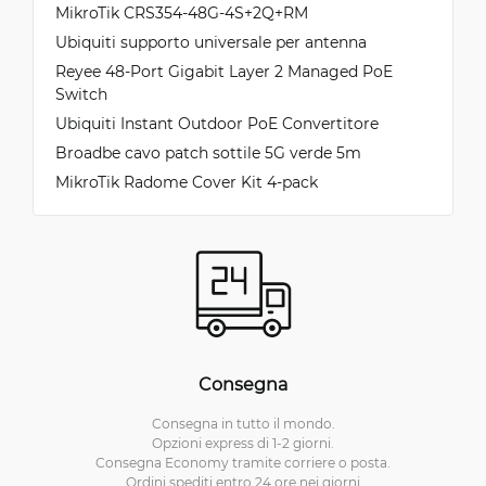
MikroTik CRS354-48G-4S+2Q+RM
Ubiquiti supporto universale per antenna
Reyee 48-Port Gigabit Layer 2 Managed PoE
Switch
Ubiquiti Instant Outdoor PoE Convertitore
Broadbe cavo patch sottile 5G verde 5m
MikroTik Radome Cover Kit 4-pack
Consegna
Consegna in tutto il mondo.
Opzioni express di 1-2 giorni.
Consegna Economy tramite corriere o posta.
Ordini spediti entro 24 ore nei giorni