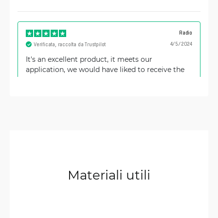
Radio
4/5/2024
Verificata, raccolta da Trustpilot
It's an excellent product, it meets our
application, we would have liked to receive the
power supply with a USA plug
Maris
12/26/2022
Verificata, raccolta da Trustpilot
I found hAPacLite even more useful than, f.e.,
ac², since Lite have PoE output for feeding, f.e.,
LTE router. Since I'm using weak LTE signals in
Materiali utili
rural areas, speeds up to 100 Mbit/s for a while is
enough. And number of ports is more and
placement of them better than for, f.e.,
wsAPacLite. May have weaker WiFi than ac²,
since I can find only one small antenna on Lite