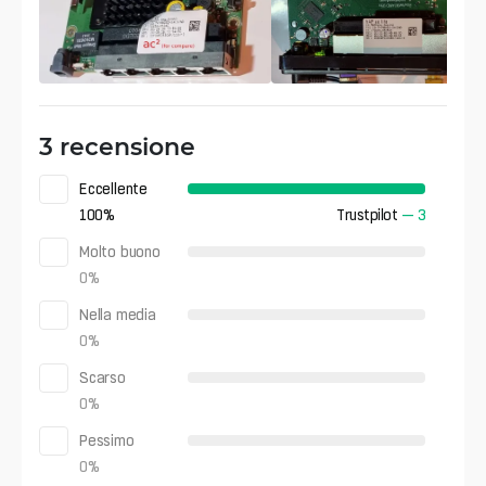
3 recensione
Eccellente
100
%
Trustpilot
—
3
Molto buono
0
%
Nella media
0
%
Scarso
0
%
Pessimo
0
%