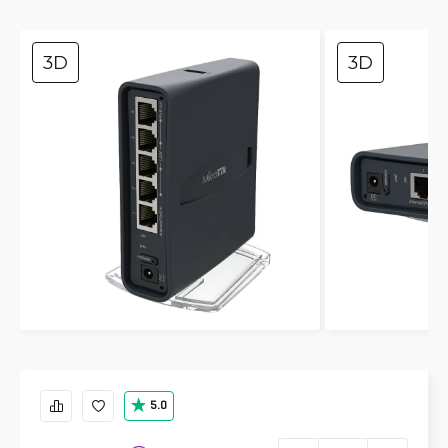
3D
3D
5.0