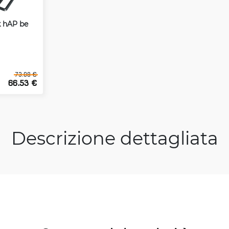
k hAP be
73.08 €
66.53 €
Descrizione dettagliata