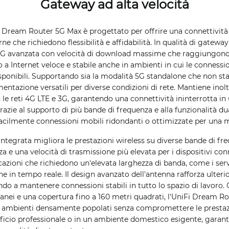
Gateway ad alta velocità
Fi Dream Router 5G Max è progettato per offrire una connettività
rne che richiedono flessibilità e affidabilità. In qualità di gatewa
 5G avanzata con velocità di download massime che raggiungono 
a Internet veloce e stabile anche in ambienti in cui le connessio
sponibili. Supportando sia la modalità 5G standalone che non stan
entazione versatili per diverse condizioni di rete. Mantiene inolt
 le reti 4G LTE e 3G, garantendo una connettività ininterrotta 
razie al supporto di più bande di frequenza e alla funzionalità du
cilmente connessioni mobili ridondanti o ottimizzate per una ma
 integrata migliora le prestazioni wireless su diverse bande di f
 e una velocità di trasmissione più elevata per i dispositivi conn
icazioni che richiedono un'elevata larghezza di banda, come i serv
one in tempo reale. Il design avanzato dell'antenna rafforza ulter
ndo a mantenere connessioni stabili in tutto lo spazio di lavoro. 
tanei e una copertura fino a 160 metri quadrati, l'UniFi Dream R
e ambienti densamente popolati senza compromettere le prestaz
icio professionale o in un ambiente domestico esigente, garant