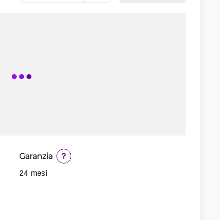
Garanzia
?
24 mesi