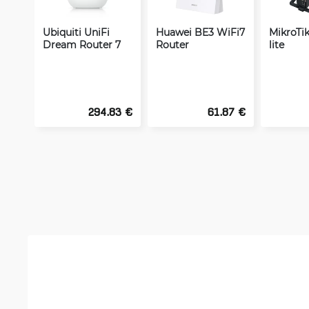
Ubiquiti UniFi
Huawei BE3 WiFi7
MikroTi
Dream Router 7
Router
lite
294.83 €
61.87 €