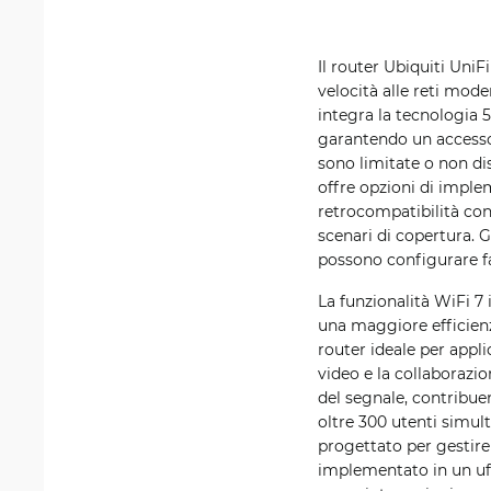
Il router Ubiquiti Uni
velocità alle reti mode
integra la tecnologia
garantendo un accesso 
sono limitate o non di
offre opzioni di implem
retrocompatibilità con
scenari di copertura. G
possono configurare fa
La funzionalità WiFi 7
una maggiore efficienza
router ideale per appl
video e la collaborazi
del segnale, contribue
oltre 300 utenti simul
progettato per gestir
implementato in un uff