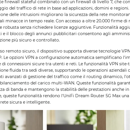
e firewall stateful combinato con un firewall di livello 7, che co
ggio del traffico di rete in base ad applicazioni, domini e regioni. 
one delle intrusioni migliorano la sicurezza della rete monitorand
ali minacce in tempo reale. Con accesso a oltre 20.000 firme di 
e robusta senza richiedere licenze aggiuntive. Funzionalità aggi
ti e il blocco degli annunci pubblicitari consentono agli ammini
ione più sicuro e controllato.
so remoto sicuro, il dispositivo supporta diverse tecnologie VPN
. Le opzioni VPN a configurazione automatica semplificano l'i
e di connessioni sicure tra utenti e reti. Le funzionalità VPN site
ne fluida tra sedi diverse, supportando le operazioni aziendali di
i avanzati di gestione del traffico come il routing dinamico, l'o
 il bilanciamento del carico multi-WAN. Queste funzionalità garan
zza di banda e mantengono la stabilità delle prestazioni anche in
me, queste funzionalità rendono l'UniFi Dream Router 5G Max una 
rete sicura e intelligente.