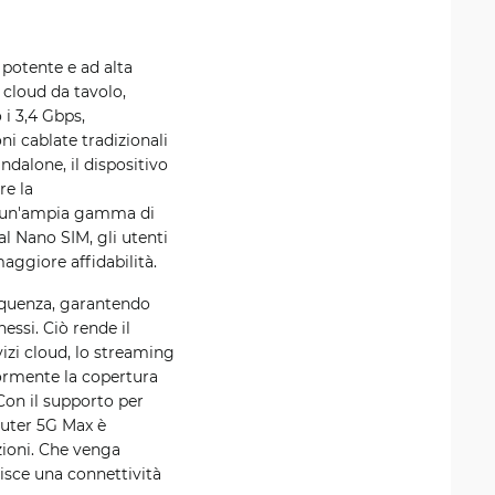
 potente e ad alta
y cloud da tavolo,
i 3,4 Gbps,
ni cablate tradizionali
dalone, il dispositivo
re la
in un'ampia gamma di
al Nano SIM, gli utenti
ggiore affidabilità.
requenza, garantendo
essi. Ciò rende il
izi cloud, lo streaming
iormente la copertura
Con il supporto per
outer 5G Max è
ioni. Che venga
isce una connettività