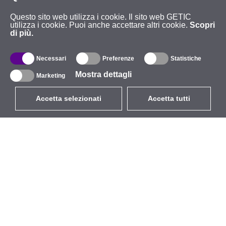
Questo sito web utilizza i cookie. Il sito web GETIC
utilizza i cookie. Puoi anche accettare altri cookie.
Scopri
di più.
Necessari
Preferenze
Statistiche
Mostra dettagli
Marketing
Accetta selezionati
Accetta tutti
EUR
con IVA 22%
,
Italia
Catalogo
Riguardo
Wireless all'aperto
Azienda
Antenne integrate
Marchio