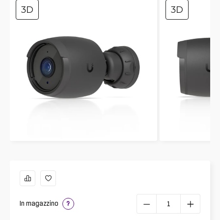
3D
3D
In magazzino
?