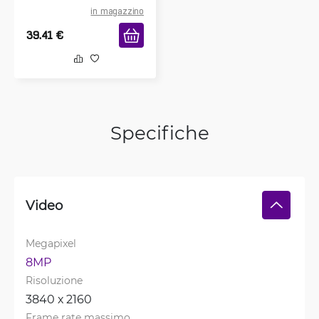
in magazzino
39.41
€
Specifiche
Video
Megapixel
8MP
Risoluzione
3840 х 2160
Frame rate massimo