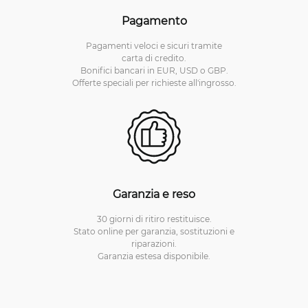
Pagamento
Pagamenti veloci e sicuri tramite
carta di credito.
Bonifici bancari in EUR, USD o GBP.
Offerte speciali per richieste all'ingrosso.
Garanzia e reso
30 giorni di ritiro restituisce.
Stato online per garanzia, sostituzioni e
riparazioni.
Garanzia estesa disponibile.