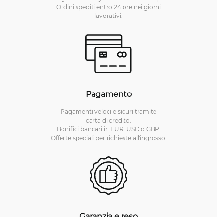
Ordini spediti entro 24 ore nei giorni
lavorativi.
Pagamento
Pagamenti veloci e sicuri tramite
carta di credito.
Bonifici bancari in EUR, USD o GBP.
Offerte speciali per richieste all'ingrosso.
Garanzia e reso