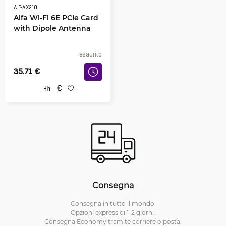
AIT-AX210
Alfa Wi-Fi 6E PCIe Card
with Dipole Antenna
esaurito
35.71
€
Consegna
Consegna in tutto il mondo.
Opzioni express di 1-2 giorni.
Consegna Economy tramite corriere o posta.