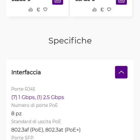
Specifiche
Interfaccia
Porte RJ45
(7) 1 Gbps, 
(1) 2.5 Gbps
Numero di porte PoE
8 pz
Standard di uscita PoE
802.3af (PoE), 
802.3at (PoE+)
Porte SFP