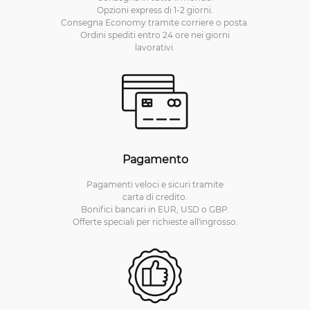
Opzioni express di 1-2 giorni.
Consegna Economy tramite corriere o posta.
Ordini spediti entro 24 ore nei giorni
lavorativi.
Pagamento
Pagamenti veloci e sicuri tramite
carta di credito.
Bonifici bancari in EUR, USD o GBP.
Offerte speciali per richieste all'ingrosso.