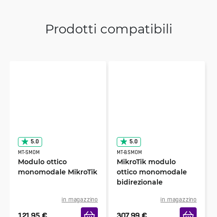
Prodotti compatibili
5.0
5.0
MT-SMOM
MT-BSMOM
Modulo ottico
MikroTik modulo
monomodale MikroTik
ottico monomodale
bidirezionale
in magazzino
in magazzino
121.95
€
307.99
€