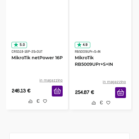
5.0
4.9
CRS318-16P-2S+OUT
RB5009UPr+S+IN
MikroTik netPower 16P
MikroTik
RB5009UPr+S+IN
in magazzino
in magazzino
246.13
€
254.87
€