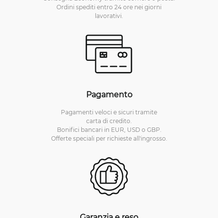
Ordini spediti entro 24 ore nei giorni
lavorativi.
Pagamento
Pagamenti veloci e sicuri tramite
carta di credito.
Bonifici bancari in EUR, USD o GBP.
Offerte speciali per richieste all'ingrosso.
Garanzia e reso