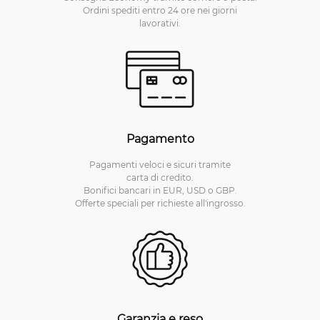
Ordini spediti entro 24 ore nei giorni
lavorativi.
Pagamento
Pagamenti veloci e sicuri tramite
carta di credito.
Bonifici bancari in EUR, USD o GBP.
Offerte speciali per richieste all'ingrosso.
Garanzia e reso