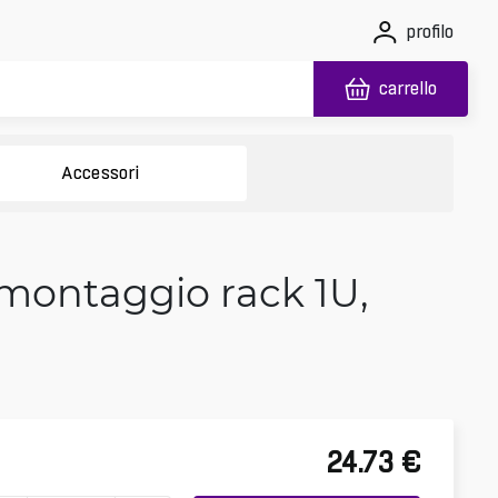
profilo
carrello
Accessori
 montaggio rack 1U,
24.73
€