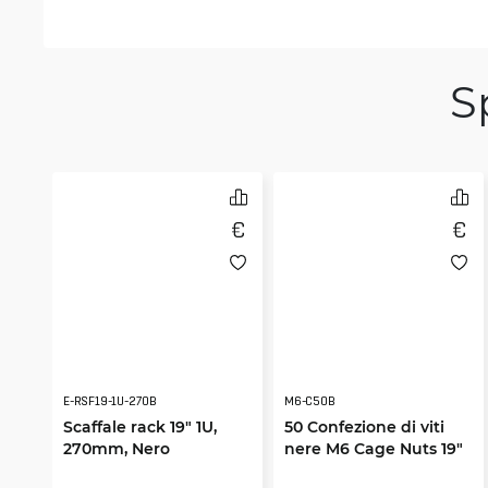
S
E-RSF19-1U-270B
M6-C50B
Scaffale rack 19" 1U,
50 Confezione di viti
270mm, Nero
nere M6 Cage Nuts 19"