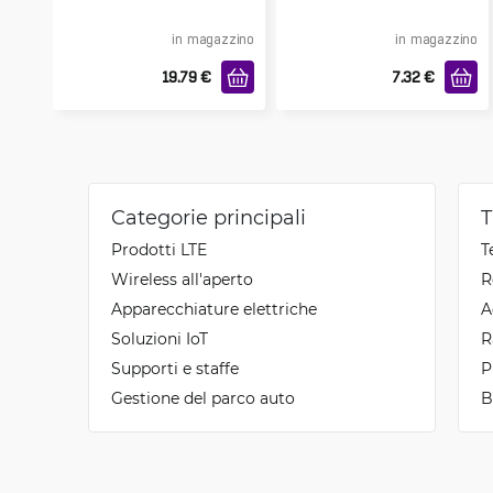
in magazzino
in magazzino
19.79
€
7.32
€
Categorie principali
T
Prodotti LTE
T
Wireless all'aperto
R
Apparecchiature elettriche
A
Soluzioni IoT
R
Supporti e staffe
P
Gestione del parco auto
B