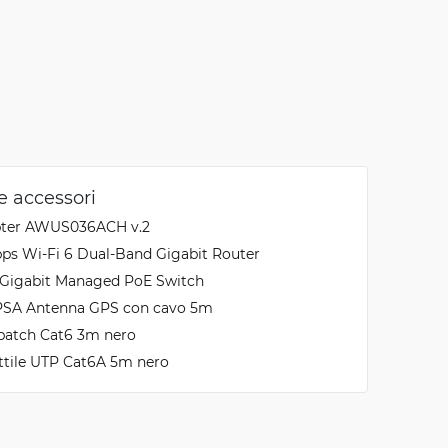
 e accessori
pter AWUS036ACH v.2
s Wi-Fi 6 Dual-Band Gigabit Router
 Gigabit Managed PoE Switch
PSA Antenna GPS con cavo 5m
patch Cat6 3m nero
ttile UTP Cat6A 5m nero