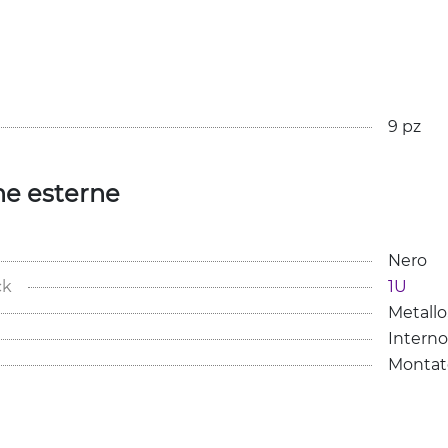
9 pz
he esterne
Nero
ck
1U
Metallo,
Interno
Montato