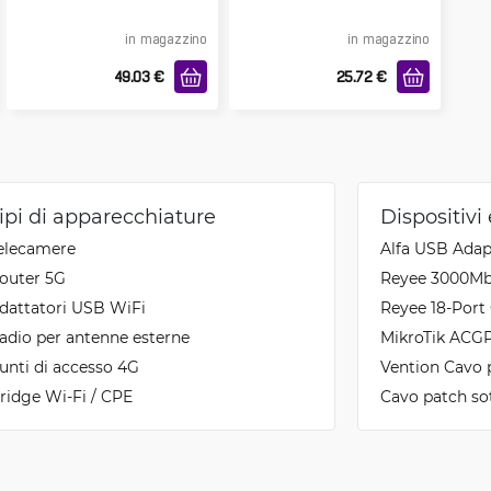
in magazzino
in magazzino
49.03
€
25.72
€
ipi di apparecchiature
Dispositivi
elecamere
Alfa USB Ada
outer 5G
Reyee 3000Mbp
dattatori USB WiFi
Reyee 18-Port
adio per antenne esterne
MikroTik ACG
unti di accesso 4G
Vention Cavo 
ridge Wi-Fi / CPE
Cavo patch so