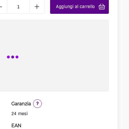
Aggiungi al carrello
Garanzia
?
24 mesi
EAN