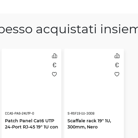
pesso acquistati insie
CCAS-PA6-24UTP-O
S-RSF19-1U-300B
Patch Panel Cat6 UTP
Scaffale rack 19" 1U,
24-Port RJ-45 19" 1U con
300mm, Nero
ripiano