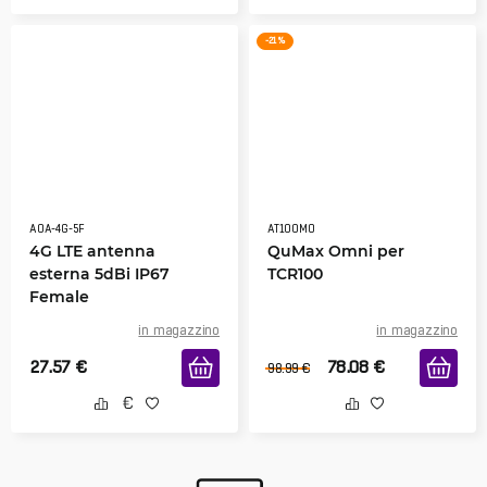
-21 %
AOA-4G-5F
AT100MO
4G LTE antenna
QuMax Omni per
esterna 5dBi IP67
TCR100
Female
in magazzino
in magazzino
27.57
€
78.08
€
98.99
€