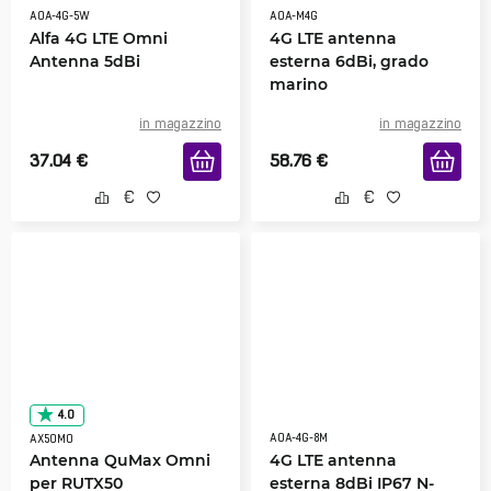
AOA-4G-5W
AOA-M4G
Alfa 4G LTE Omni
4G LTE antenna
Antenna 5dBi
esterna 6dBi, grado
marino
in magazzino
in magazzino
37.04
€
58.76
€
4.0
AOA-4G-8M
AX50MO
Antenna QuMax Omni
4G LTE antenna
per RUTX50
esterna 8dBi IP67 N-