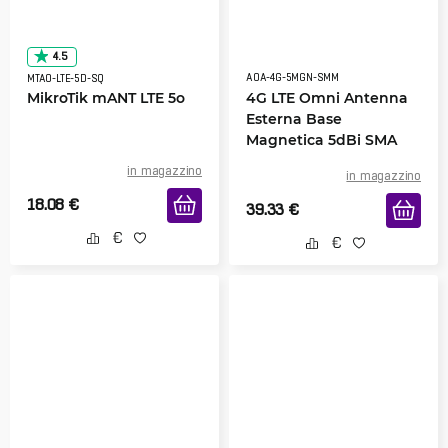
4.5
AOA-4G-5MGN-SMM
MTAO-LTE-5D-SQ
MikroTik mANT LTE 5o
4G LTE Omni Antenna
Esterna Base
Magnetica 5dBi SMA
Male
in magazzino
in magazzino
18.08
€
39.33
€