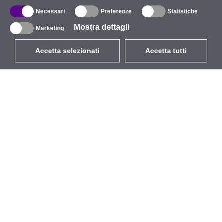
Necessari
Preferenze
Statistiche
Mostra dettagli
Marketing
Accetta selezionati
Accetta tutti
EUR
con IVA 22%
,
Italia
Catalogo
Riguardo
Wireless all'aperto
Azienda
Antenne integrate
Marchio
WiFi 5
Eventi
Cavo Pigtail
StarCoins
Supporti e staffe
Contatti