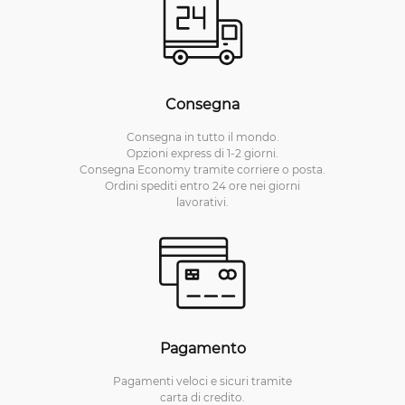
Consegna
Consegna in tutto il mondo.
Opzioni express di 1-2 giorni.
Consegna Economy tramite corriere o posta.
Ordini spediti entro 24 ore nei giorni
lavorativi.
Pagamento
Pagamenti veloci e sicuri tramite
carta di credito.