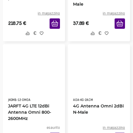
Male
in magazzino
in magazzino
218.75
€
37.89
€
J4GMB-12-OMOA
AOA-4G-2ACM
JARFT 4G LTE 12dBi
4G Antenna Omni 2dBi
Antenna Omni 800-
N-Male
2600MHz
esaurito
in magazzino