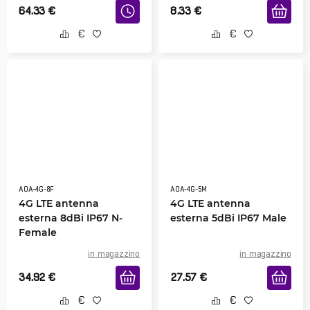
64.33
€
8.33
€
AOA-4G-8F
AOA-4G-5M
4G LTE antenna
4G LTE antenna
esterna 8dBi IP67 N-
esterna 5dBi IP67 Male
Female
in magazzino
in magazzino
34.92
€
27.57
€