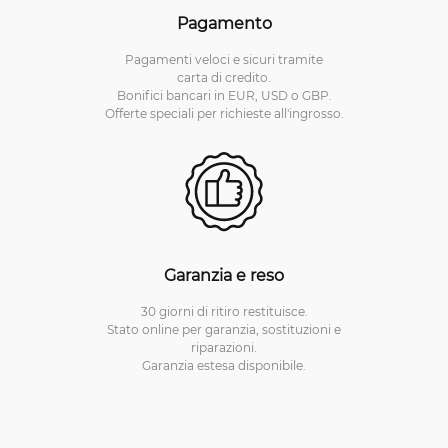
Pagamento
Pagamenti veloci e sicuri tramite
carta di credito.
Bonifici bancari in EUR, USD o GBP.
Offerte speciali per richieste all'ingrosso.
Garanzia e reso
30 giorni di ritiro restituisce.
Stato online per garanzia, sostituzioni e
riparazioni.
Garanzia estesa disponibile.