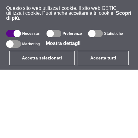
Questo sito web utilizza i cookie. Il sito web GETIC
utilizza i cookie. Puoi anche accettare altri cookie.
Scopri
di più.
Necessari
Preferenze
Statistiche
Mostra dettagli
Marketing
Accetta selezionati
Accetta tutti
EUR
con IVA 22%
,
Italia
Catalogo
Riguardo
Wireless all'aperto
Azienda
Antenne integrate
Marchio