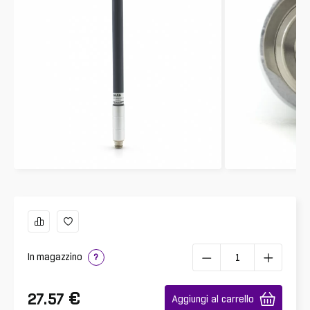
In magazzino
?
€
27.57
Aggiungi al carrello