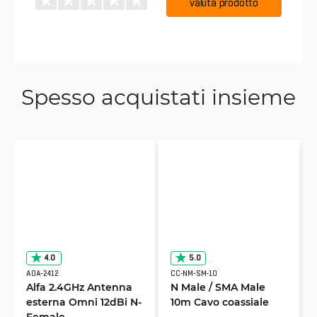
valuta prodotto
Spesso acquistati insieme
4.0
5.0
AOA-2412
CC-NM-SM-10
Alfa 2.4GHz Antenna
N Male / SMA Male
esterna Omni 12dBi N-
10m Cavo coassiale
Female