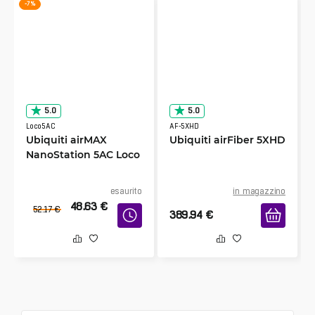
-7 %
5.0
5.0
Loco5AC
AF-5XHD
Ubiquiti airMAX
Ubiquiti airFiber 5XHD
NanoStation 5AC Loco
esaurito
in magazzino
48.63
€
52.17
€
389.94
€