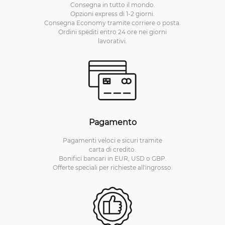
Consegna in tutto il mondo.
Opzioni express di 1-2 giorni.
Consegna Economy tramite corriere o posta.
Ordini spediti entro 24 ore nei giorni
lavorativi.
Pagamento
Pagamenti veloci e sicuri tramite
carta di credito.
Bonifici bancari in EUR, USD o GBP.
Offerte speciali per richieste all'ingrosso.