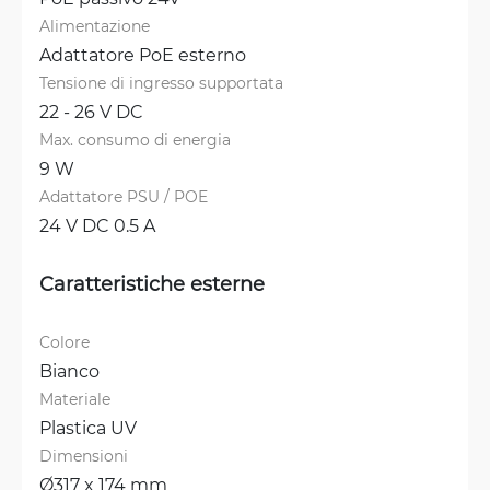
Alimentazione
Adattatore PoE esterno
Tensione di ingresso supportata
22 - 26 V DC
Max. consumo di energia
9 W
Adattatore PSU / POE
24 V DC 0.5 A
Caratteristiche esterne
Colore
Bianco
Materiale
Plastica UV
Dimensioni
Ø317 x 174 mm