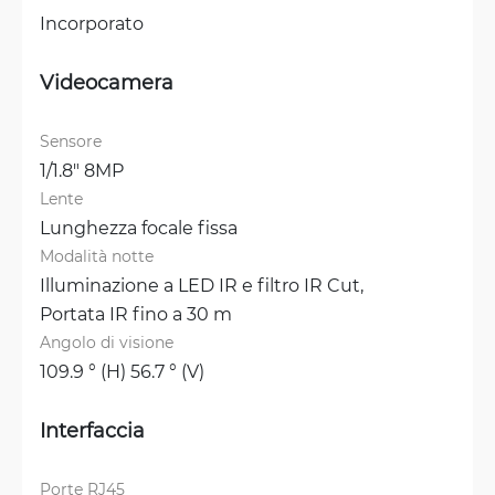
Incorporato
Videocamera
Sensore
1/1.8" 8MP
Lente
Lunghezza focale fissa
Modalità notte
Illuminazione a LED IR e filtro IR Cut, 
Portata IR fino a 30 m
Angolo di visione
109.9 ° (H) 56.7 ° (V)
Interfaccia
Porte RJ45