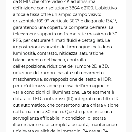
da 8 MP, che offre video 4K ad altissima
definizione con risoluzione 3864 x 2160. L'obiettivo
a focale fissa offre un ampio campo visivo:
orizzontale 109,9°, verticale 56,7° e diagonale 134,1°,
garantendo una copertura completa dell'area. La
telecamera supporta un frame rate massimo di 30
FPS, per catturare filmati fluidi e dettagliati. Le
impostazioni avanzate dell'immagine includono
luminosità, contrasto, nitidezza, saturazione,
bilanciamento del bianco, controllo
dell'esposizione, riduzione del rumore 2D e 3D,
riduzione del rumore basata sul movimento,
mascheratura, sovrapposizione del testo e HDR,
per un'ottimizzazione precisa dell'immagine in
varie condizioni di illuminazione. La telecamera è
dotata di LED a infrarossi (IR) integrati con filtro IR
cut automatico, che consentono una chiara visione
notturna fino a 30 metri. Questo garantisce una
sorveglianza affidabile in condizioni di scarsa
illuminazione o di completa oscurità, mantenendo
un'elevata qualità delle immagini 24 ore su 24.