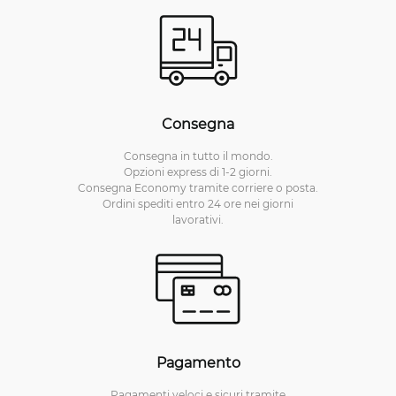
Consegna
Consegna in tutto il mondo.
Opzioni express di 1-2 giorni.
Consegna Economy tramite corriere o posta.
Ordini spediti entro 24 ore nei giorni
lavorativi.
Pagamento
Pagamenti veloci e sicuri tramite