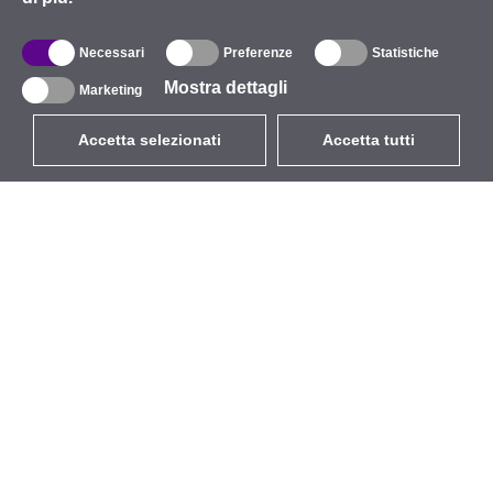
Necessari
Preferenze
Statistiche
Mostra dettagli
Marketing
Accetta selezionati
Accetta tutti
EUR
con IVA 22%
,
Italia
Catalogo
Riguardo
Wireless all'aperto
Azienda
Antenne integrate
Marchio
WiFi 5
Eventi
Cavo Pigtail
StarCoins