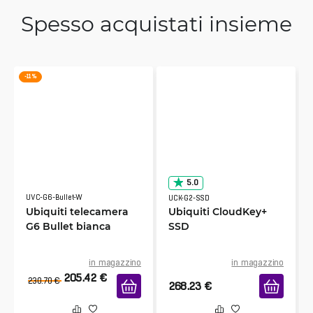
Spesso acquistati insieme
-11 %
5.0
UVC-G6-Bullet-W
UCK-G2-SSD
Ubiquiti telecamera
Ubiquiti CloudKey+
G6 Bullet bianca
SSD
in magazzino
in magazzino
205.42
€
230.70
€
268.23
€