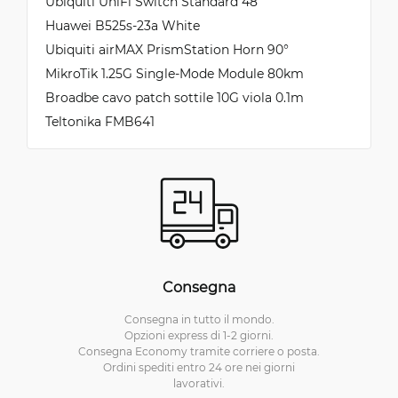
Ubiquiti UniFi Switch Standard 48
Huawei B525s-23a White
Ubiquiti airMAX PrismStation Horn 90°
MikroTik 1.25G Single-Mode Module 80km
Broadbe cavo patch sottile 10G viola 0.1m
Teltonika FMB641
Consegna
Consegna in tutto il mondo.
Opzioni express di 1-2 giorni.
Consegna Economy tramite corriere o posta.
Ordini spediti entro 24 ore nei giorni
lavorativi.