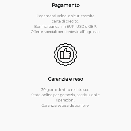
Pagamento
Pagamenti veloci e sicuri tramite
carta di credito.
Bonifici bancari in EUR, USD o GBP.
Offerte speciali per richieste all'ingrosso.
Garanzia e reso
30 giorni di ritiro restituisce.
Stato online per garanzia, sostituzioni e
riparazioni.
Garanzia estesa disponibile.