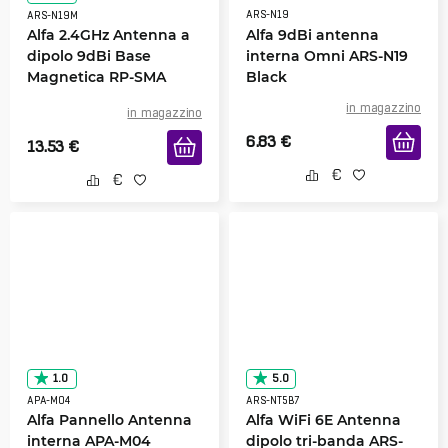
ARS-N19
ARS-N19M
Alfa 2.4GHz Antenna a
Alfa 9dBi antenna
dipolo 9dBi Base
interna Omni ARS-N19
Magnetica RP-SMA
Black
Male
in magazzino
in magazzino
6.83
€
13.53
€
1.0
5.0
APA-M04
ARS-NT5B7
Alfa Pannello Antenna
Alfa WiFi 6E Antenna
interna APA-M04
dipolo tri-banda ARS-