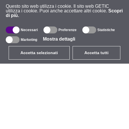
Questo sito web utilizza i cookie. Il sito web GETIC
utilizza i cookie. Puoi anche accettare altri cookie.
Scopri
di più.
Necessari
Preferenze
Statistiche
Mostra dettagli
Marketing
Accetta selezionati
Accetta tutti
EUR
con IVA 22%
,
Italia
Catalogo
Riguardo
Wireless all'aperto
Azienda
Antenne integrate
Marchio