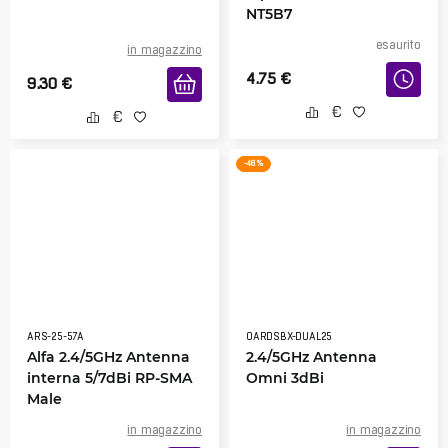
NT5B7
esaurito
in magazzino
4.75
€
9.30
€
-46 %
ARS-25-57A
OARDSBX-DUAL25
Alfa 2.4/5GHz Antenna
2.4/5GHz Antenna
interna 5/7dBi RP-SMA
Omni 3dBi
Male
in magazzino
in magazzino