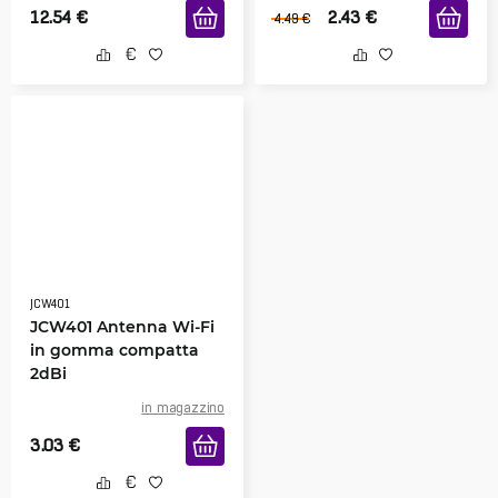
12.54
€
2.43
€
4.49
€
JCW401
JCW401 Antenna Wi-Fi
in gomma compatta
2dBi
in magazzino
3.03
€