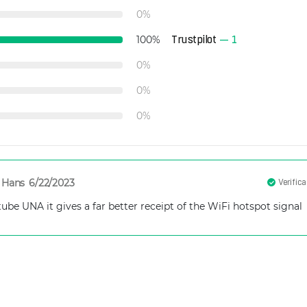
0
%
Trustpilot
—
1
100
%
0
%
0
%
0
%
Hans
6/22/2023
Verifica
tube UNA it gives a far better receipt of the WiFi hotspot signal