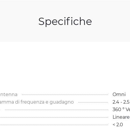
Specifiche
'antenna
Omni
Gamma di frequenza e guadagno
2.4 - 2.
o
360 ° V
Lineare
< 2.0 