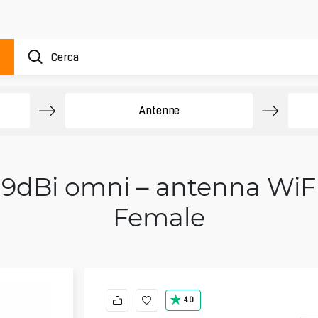
Antenne
 9dBi omni – antenna WiF
Female
4.0