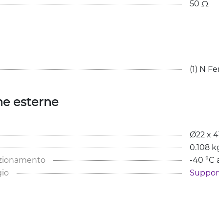
50 Ω
(1) N F
he esterne
Ø22 x 
0.108 k
nzionamento
-40 °C 
io
Support