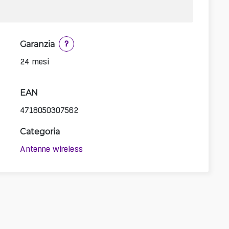
Garanzia
?
-
24 mesi
EAN
4718050307562
Categoria
Antenne wireless