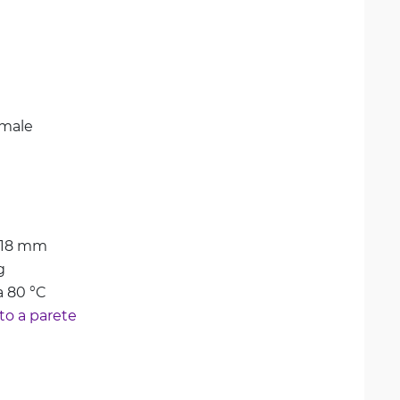
emale
418 mm
g
a 80 °C
o a parete