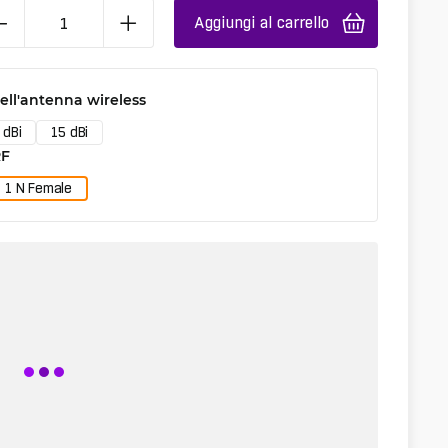
Aggiungi al carrello
ll'antenna wireless
 dBi
15 dBi
RF
1 N Female