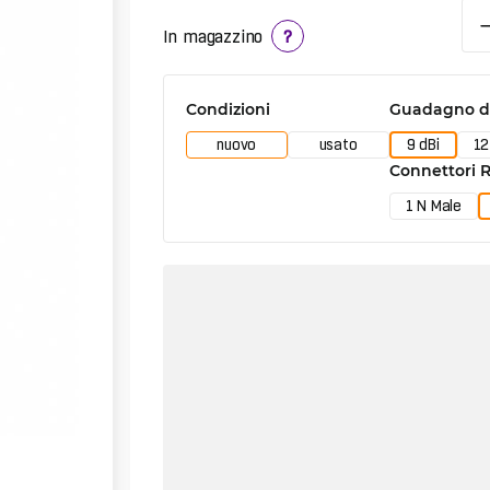
In magazzino
?
Condizioni
Guadagno de
nuovo
usato
9 dBi
12
Connettori 
1 N Male