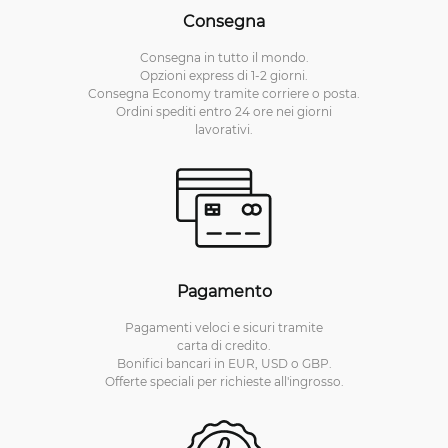
Consegna
Consegna in tutto il mondo.
Opzioni express di 1-2 giorni.
Consegna Economy tramite corriere o posta.
Ordini spediti entro 24 ore nei giorni
lavorativi.
Pagamento
Pagamenti veloci e sicuri tramite
carta di credito.
Bonifici bancari in EUR, USD o GBP.
Offerte speciali per richieste all'ingrosso.