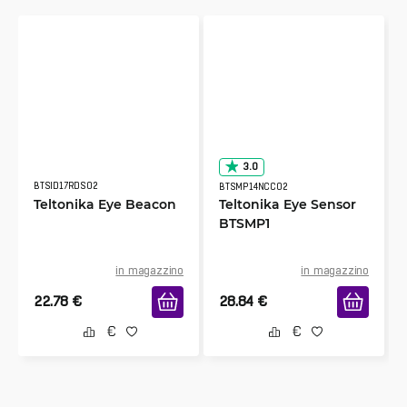
3.0
BTSID17RDS02
BTSMP14NCC02
Teltonika Eye Beacon
Teltonika Eye Sensor
BTSMP1
in magazzino
in magazzino
22.78
€
28.84
€