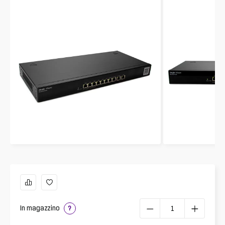
In magazzino
?