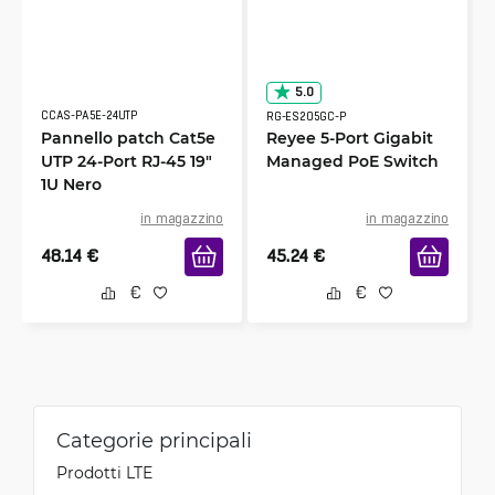
5.0
CCAS-PA5E-24UTP
RG-ES205GC-P
Pannello patch Cat5e
Reyee 5-Port Gigabit
UTP 24-Port RJ-45 19"
Managed PoE Switch
1U Nero
in magazzino
in magazzino
48.14
€
45.24
€
Categorie principali
Prodotti LTE