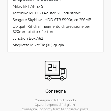
MikroTik hAP ax S
Teltonika RUTX50 Router 5G industriale
Seagate SkyHawk HDD 6TB 5900rpm 256MB
Ubiquiti Kit di allineamento di precisione per
620mm piatto riflettore
Junction Box A62
Maglietta MikroTik (XL) grigia
Consegna
Consegna in tutto il mondo.
Opzioni express di 1-2 giorni.
Consegna Economy tramite corriere o posta.