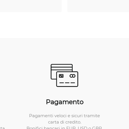
Pagamento
Pagamenti veloci e sicuri tramite
carta di credito.
Bonifici bancari in EUR, USD o GBP.
ta.