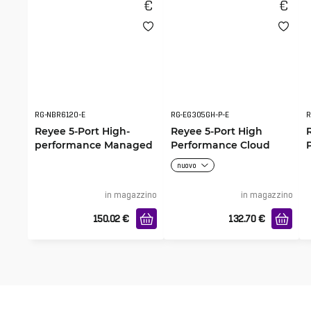
RG-NBR6120-E
RG-EG305GH-P-E
R
Reyee 5-Port High-
Reyee 5-Port High
performance Managed
Performance Cloud
Router
Managed PoE Router
nuovo
in magazzino
in magazzino
150.02
€
132.70
€