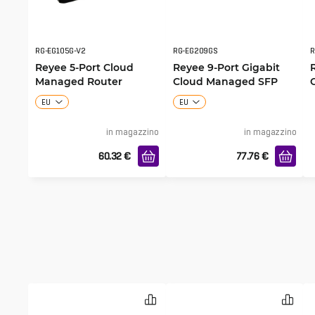
RG-EG105G-V2
RG-EG209GS
R
Reyee 5-Port Cloud
Reyee 9-Port Gigabit
Managed Router
Cloud Managed SFP
Router
EU
EU
in magazzino
in magazzino
60.32
€
77.76
€