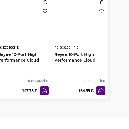
G-EG310GH-E
RG-EG310GH-P-E
Reyee 10-Port High
Reyee 10-Port High
Performance Cloud
Performance Cloud
Managed Router
Managed PoE Router
in magazzino
in magazzino
147.78
€
164.36
€