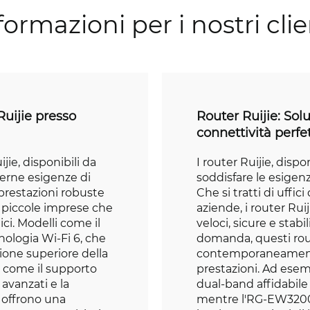
formazioni per i nostri clie
Ruijie presso
Router Ruijie: Sol
connettività perfe
jie, disponibili da
I router Ruijie, disp
derne esigenze di
soddisfare le esige
 prestazioni robuste
Che si tratti di uffi
le piccole imprese che
aziende, i router Rui
ci. Modelli come il
veloci, sicure e stabi
ologia Wi-Fi 6, che
domanda, questi rou
ione superiore della
contemporaneament
à come il supporto
prestazioni. Ad esem
 avanzati e la
dual-band affidabile
e offrono una
mentre l'RG-EW3200