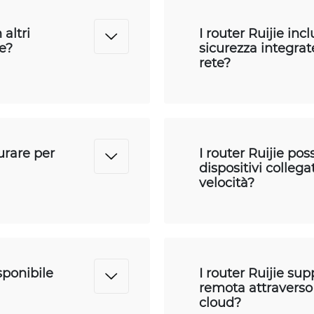
 altri
I router Ruijie inc
se?
sicurezza integrat
rete?
gurare per
I router Ruijie pos
dispositivi collega
velocità?
sponibile
I router Ruijie su
remota attraverso
cloud?