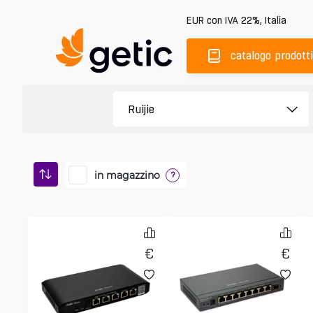
EUR
con IVA 22%
,
Italia
catalogo prodotti
in magazzino
?