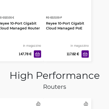
G-EG210G-E
RG-EG210G-P
Reyee 10-Port Gigabit
Reyee 10-Port Gigabit
Cloud Managed Router
Cloud Managed PoE
Router
in magazzino
in magazzino
147.78
€
117.62
€
High Performance
Routers