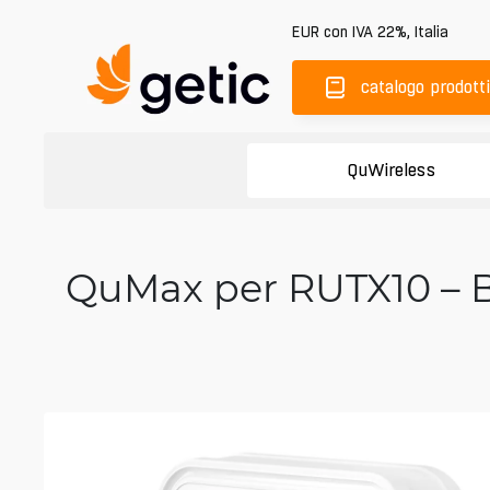
EUR
con IVA 22%
,
Italia
catalogo prodotti
QuWireless
QuMax per RUTX10 – Bo