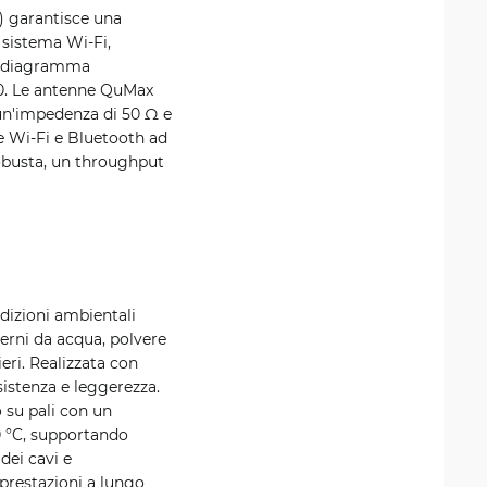
V) garantisce una
 sistema Wi-Fi,
un diagramma
10. Le antenne QuMax
un'impedenza di 50 Ω e
e Wi-Fi e Bluetooth ad
robusta, un throughput
dizioni ambientali
terni da acqua, polvere
eri. Realizzata con
esistenza e leggerezza.
o su pali con un
0 °C, supportando
dei cavi e
 prestazioni a lungo