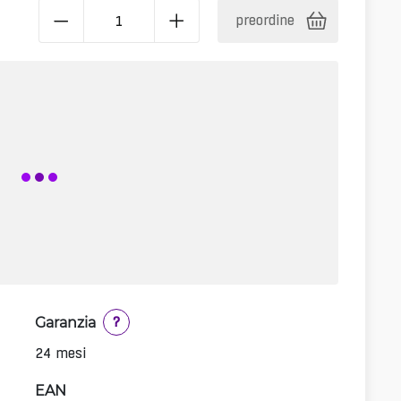
preordine
Garanzia
?
24 mesi
EAN