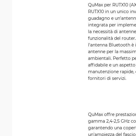
QuMax per RUTX10 (AX10
RUTX10 in un unico inv
guadagno e un'antenna
integrata per implement
la necessità di antenn
funzionalità del route
l'antenna Bluetooth è i
antenne per la massima
ambientali. Perfetto pe
affidabile e un aspett
manutenzione rapide, of
fornitori di servizi.
QuMax offre prestazioni
gamma 2,4-2,5 GHz con
garantendo una copertu
un'ampiezza del fascio 