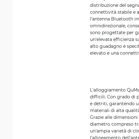
distribuzione del segna
connettività stabile e
l'antenna Bluetooth i
omnidirezionale, cons
sono progettate per g
un'elevata efficienza 
alto guadagno e specif
elevato e una connettiv
L'alloggiamento QuMax
difficili. Con grado di
e detriti, garantendo u
materiali di alta quali
Grazie alle dimensioni 
diametro compreso tra
un'ampia varietà di cli
l'allineamento dell'an