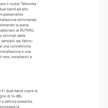
re il router Teltonika
dual-band ad alto
 completamente
nstallazione eliminando
ntenendo la piena
o abbinato al RUTM10,
o ottimali delle
nsibili dai fattori
re una connettività
installazione e una
rete, installatori e
i-Fi dual-band copre la
no di 14 dBi,
e a settore presenta
timizzare la