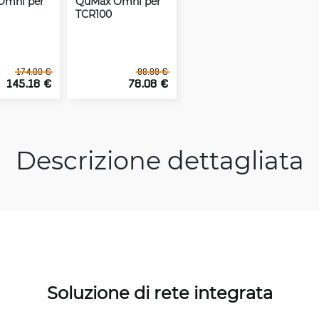
Omni per
QuMax Omni per
TCR100
174.00 €
98.99 €
145.18 €
78.08 €
Descrizione dettagliata
Soluzione di rete integrata