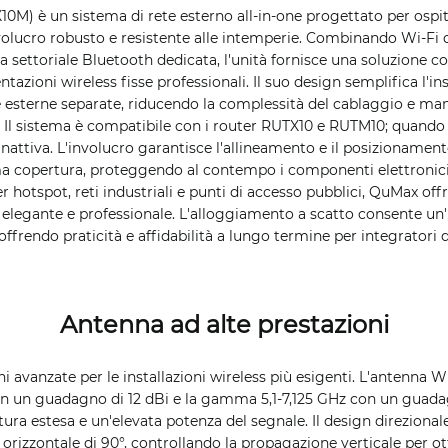
M) è un sistema di rete esterno all-in-one progettato per ospita
olucro robusto e resistente alle intemperie. Combinando Wi-Fi 
 settoriale Bluetooth dedicata, l'unità fornisce una soluzione
azioni wireless fisse professionali. Il suo design semplifica l'i
e esterne separate, riducendo la complessità del cablaggio e ma
r. Il sistema è compatibile con i router RUTX10 e RUTM10; quand
nattiva. L'involucro garantisce l'allineamento e il posizionament
 copertura, proteggendo al contempo i componenti elettronici se
r hotspot, reti industriali e punti di accesso pubblici, QuMax off
o elegante e professionale. L'alloggiamento a scatto consente un'
frendo praticità e affidabilità a lungo termine per integratori di 
Antenna ad alte prestazioni
 avanzate per le installazioni wireless più esigenti. L'antenna W
 un guadagno di 12 dBi e la gamma 5,1-7,125 GHz con un guadag
ra estesa e un'elevata potenza del segnale. Il design direzional
orizzontale di 90°, controllando la propagazione verticale per ot