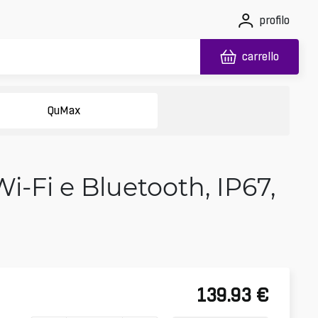
profilo
carrello
QuMax
‑Fi e Bluetooth, IP67,
139.93
€