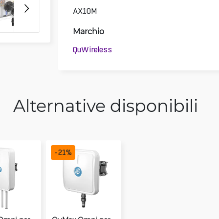
AX10M
Marchio
QuWireless
Alternative disponibili
-
21
%