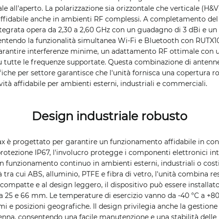
le all'aperto. La polarizzazione sia orizzontale che verticale (H&
 affidabile anche in ambienti RF complessi. A completamento del
ntegrata opera da 2,30 a 2,60 GHz con un guadagno di 3 dBi e 
entendo la funzionalità simultanea Wi-Fi e Bluetooth con RUTX
arantire interferenze minime, un adattamento RF ottimale con 
su tutte le frequenze supportate. Questa combinazione di antenn
iche per settore garantisce che l'unità fornisca una copertura 
ità affidabile per ambienti esterni, industriali e commerciali.
Design industriale robusto
 è progettato per garantire un funzionamento affidabile in con
 protezione IP67, l'involucro protegge i componenti elettronici in
n funzionamento continuo in ambienti esterni, industriali o costi
tà tra cui ABS, alluminio, PTFE e fibra di vetro, l'unità combina r
compatte e al design leggero, il dispositivo può essere installat
 25 e 66 mm. Le temperature di esercizio vanno da -40 °C a +8
mi e posizioni geografiche. Il design privilegia anche la gestione 
tenna, consentendo una facile manutenzione e una stabilità delle