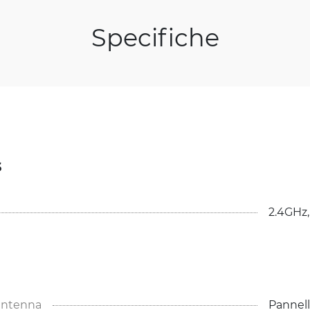
Specifiche
s
2.4GHz,
'antenna
Pannel