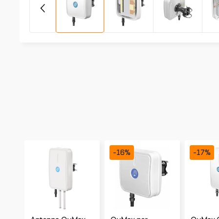
-
16
%
-
17
%