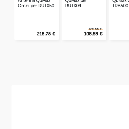
Antenna QuMax
QuMax per
QuMax 
Omni per RUTX50
RUTX09
TRB500
129.55 €
218.75 €
108.58 €