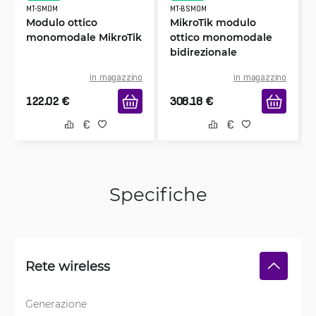
MT-SMOM
MT-BSMOM
Modulo ottico
MikroTik modulo
monomodale MikroTik
ottico monomodale
bidirezionale
in magazzino
in magazzino
122.02
€
308.18
€
Specifiche
Rete wireless
Generazione