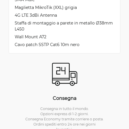
Maglietta MikroTik (XXL) grigia
4G LTE 3dBi Antenna
Staffa di montaggio a parete in metallo Ø38mm
L450
Wall Mount A72
Cavo patch SSTP Cat6 10m nero
Consegna
Consegna in tutto il mondo.
Opzioni express di 1-2 giorni.
Consegna Economy tramite corriere o posta.
Ordini spediti entro 24 ore nei giorni