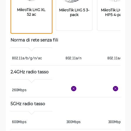
MikroTik LHG XL 
MikroTik LHG 5 3-
MikroTik LHG XL 
52 ac
pack
HP5 4-pack
Norma di rete senza fili
802.11a/b/g/n/ac
802.11a/n
802.11a/n
2.4GHz radio tasso 
260Mbps
5GHz radio tasso 
600Mbps
300Mbps
300Mbps