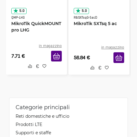
5.0
5.0
QMP-LHG
RBSXTsqG-5acD
MikroTik QuickMOUNT
MikroTik SXTsq 5 ac
pro LHG
in magazzino
in magazzino
7.71
€
56.84
€
Categorie principali
Reti domestiche e ufficio
Prodotti LTE
Supporti e staffe