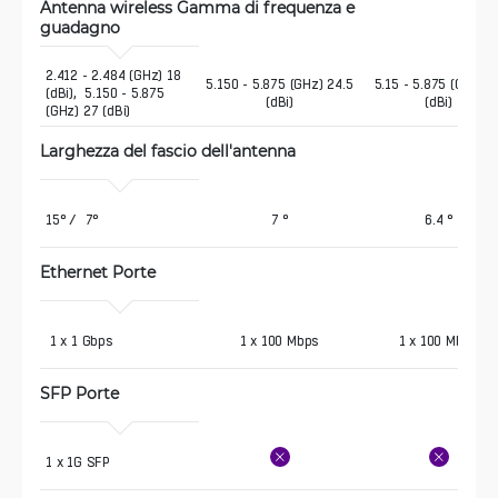
Antenna wireless Gamma di frequenza e 
guadagno 
2.412 - 2.484 (GHz) 18 
5.150 - 5.875 (GHz) 24.5
5.15 - 5.875 (GHz) 2
(dBi),  5.150 - 5.875 
(dBi)
(dBi)
(GHz) 27 (dBi)
Larghezza del fascio dell'antenna
15° /  7°
7 °
6.4 °
Ethernet Porte 
 1 x 1 Gbps
1 x 100 Mbps
1 x 100 Mbps
SFP Porte 
1 x 1G SFP