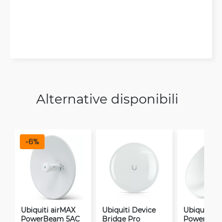
Alternative disponibili
-
6
%
Ubiquiti airMAX
Ubiquiti Device
Ubiquiti a
PowerBeam 5AC
Bridge Pro
PowerBea