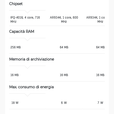
Chipset
IPQ-4018, 4 core, 716 
AR9344, 1 core, 600
AR9344, 1 core, 60
MHz 
MHz
MHz
Capacità RAM
256 MB
64 MB
64 MB
Memoria di archiviazione
16 MB
16 MB
16 MB
Max. consumo di energia 
 18 W
6 W
7 W