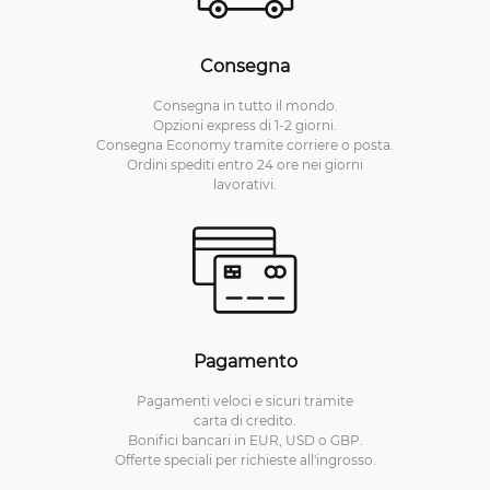
Consegna
Consegna in tutto il mondo.
Opzioni express di 1-2 giorni.
Consegna Economy tramite corriere o posta.
Ordini spediti entro 24 ore nei giorni
lavorativi.
Pagamento
Pagamenti veloci e sicuri tramite
carta di credito.
Bonifici bancari in EUR, USD o GBP.
Offerte speciali per richieste all'ingrosso.