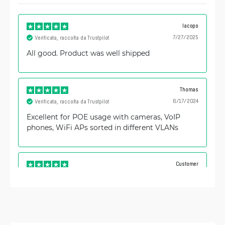
Iacopo
7/27/2025
Verificata, raccolta da Trustpilot
All good. Product was well shipped
Thomas
6/17/2024
Verificata, raccolta da Trustpilot
Excellent for POE usage with cameras, VoIP
phones, WiFi APs sorted in different VLANs
Customer
4/29/2023
Verificata, raccolta da Trustpilot
I'm new user and so far enthusiastic about the
MikroTik products, particularly I find the
company's philosophy close to mine.