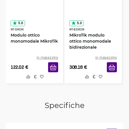
5.0
5.0
MT-SMOM
MT-BSMOM
Modulo ottico
MikroTik modulo
monomodale MikroTik
ottico monomodale
bidirezionale
in magazzino
in magazzino
122.02
€
308.18
€
Specifiche