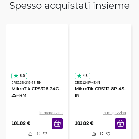
Spesso acquistati insieme
5.0
4.8
CRS326-24G-2S+RM
CRS112-8P-4S-IN
MikroTik CRS326-24G-
MikroTik CRS112-8P-4S-
2S+RM
IN
in magazzino
in magazzino
181.82
€
181.82
€