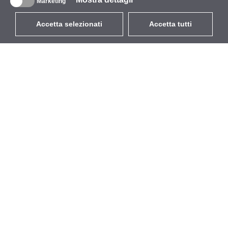
Marketing
Accetta selezionati
Accetta tutti
EUR
con IVA 22%
,
Italia
Catalogo
Riguardo
Wireless all'aperto
Azienda
Antenne integrate
Marchio
WiFi 5
Eventi
Cavo Pigtail
StarCoins
Supporti e staffe
Contatti
Licenze
Termini e Condizioni
Punti di accesso
Politica sulla privacy