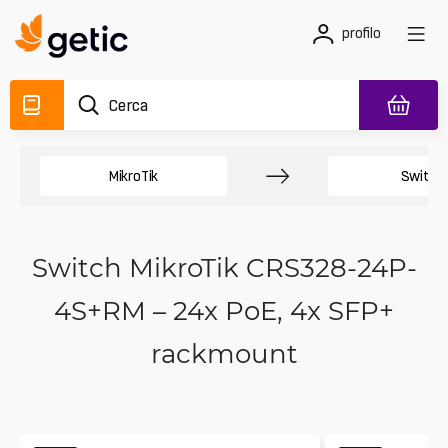
profilo
MikroTik
Switch
Switch MikroTik CRS328-24P-
4S+RM – 24x PoE, 4x SFP+
rackmount