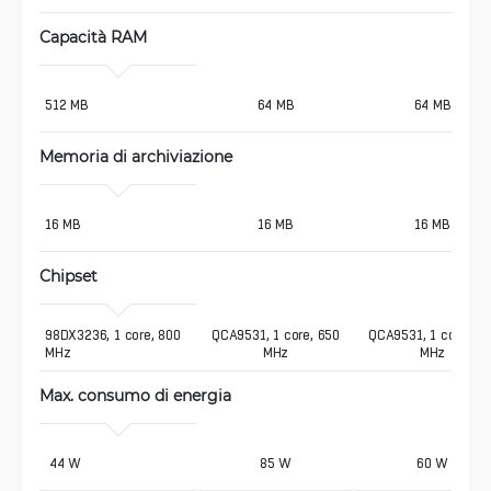
Capacità RAM
512 MB
64 MB
64 MB
Memoria di archiviazione
16 MB
16 MB
16 MB
Chipset
98DX3236, 1 core, 800 
QCA9531, 1 core, 650
QCA9531, 1 core, 65
MHz
MHz
MHz
Max. consumo di energia 
 44 W
85 W
60 W