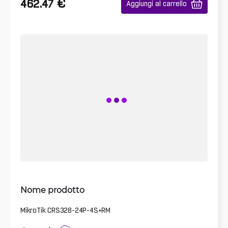
€
462.47
Aggiungi al carrello
Nome prodotto
MikroTik CRS328-24P-4S+RM