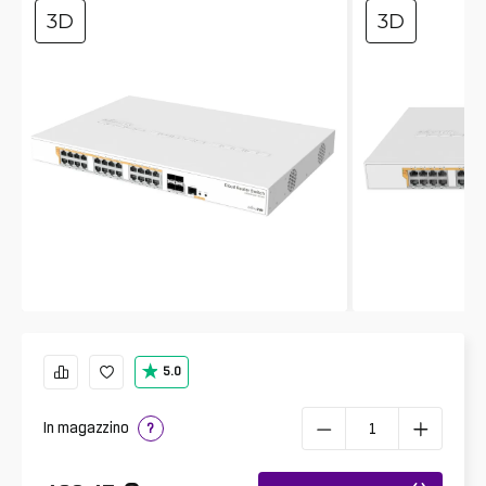
3D
3D
5.0
In magazzino
?