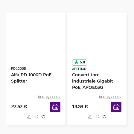
5.0
PD-1000D
APOE03G
Alfa PD-1000D PoE
Convertitore
Splitter
industriale Gigabit
PoE, APOE03G
in magazzino
in magazzino
27.57
€
13.38
€