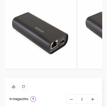
In magazzino
?