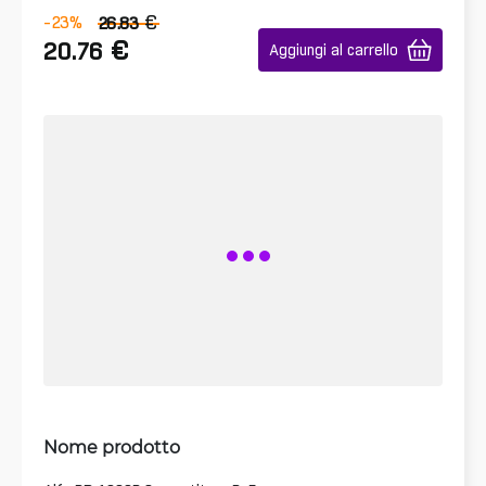
€
-23
%
26.83
€
20.76
Aggiungi al carrello
Nome prodotto