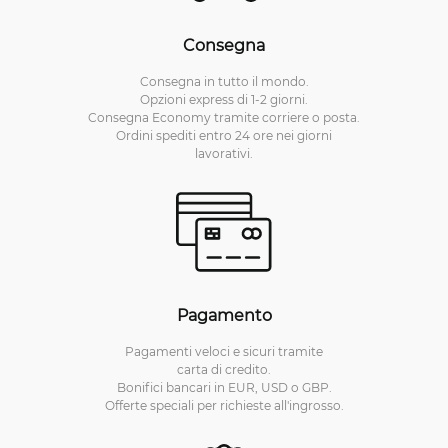
Consegna
Consegna in tutto il mondo.
Opzioni express di 1-2 giorni.
Consegna Economy tramite corriere o posta.
Ordini spediti entro 24 ore nei giorni
lavorativi.
Pagamento
Pagamenti veloci e sicuri tramite
carta di credito.
Bonifici bancari in EUR, USD o GBP.
Offerte speciali per richieste all'ingrosso.