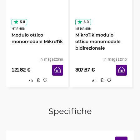
5.0
5.0
MT-SMOM
MT-BSMOM
Modulo ottico
MikroTik modulo
monomodale MikroTik
ottico monomodale
bidirezionale
in magazzino
in magazzino
121.82
€
307.67
€
Specifiche