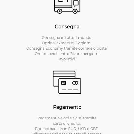
Consegna
Consegna in tutto il mondo.
Opzioni express di 1-2 giorni.
Consegna Economy tramite corriere o posta.
Ordini spediti entro 24 ore nei giorni
lavorativi.
Pagamento
Pagamenti veloci e sicuri tramite
carta di credito.
Bonifici bancari in EUR, USD o GBP.