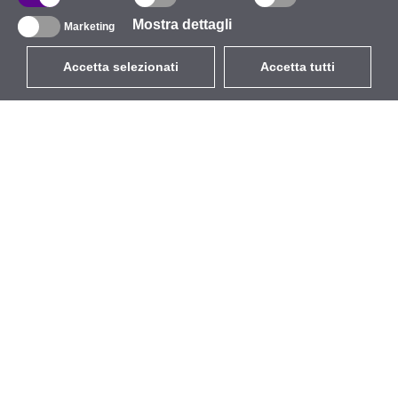
Mostra dettagli
Marketing
Accetta selezionati
Accetta tutti
EUR
con IVA 22%
,
Italia
Catalogo
Riguardo
Wireless all'aperto
Azienda
Antenne integrate
Marchio
WiFi 5
Eventi
Cavo Pigtail
StarCoins
Supporti e staffe
Contatti
Licenze
Termini e Condizioni