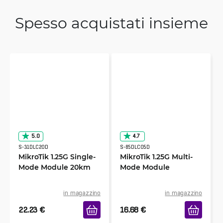
Spesso acquistati insieme
5.0
4.7
S-31DLC20D
S-85DLC05D
MikroTik 1.25G Single-
MikroTik 1.25G Multi-
Mode Module 20km
Mode Module
in magazzino
in magazzino
22.23
€
16.68
€