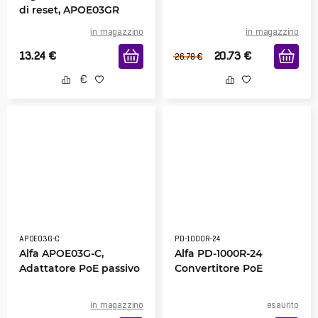
di reset, APOE03GR
in magazzino
in magazzino
13.24
€
20.73
€
26.78
€
APOE03G-C
PD-1000R-24
Alfa APOE03G-C,
Alfa PD-1000R-24
Adattatore PoE passivo
Convertitore PoE
in magazzino
esaurito