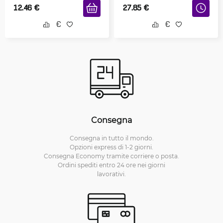
12.46
€
27.85
€
Consegna
Consegna in tutto il mondo.
Opzioni express di 1-2 giorni.
Consegna Economy tramite corriere o posta.
Ordini spediti entro 24 ore nei giorni
lavorativi.