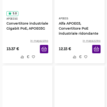
5.0
APOE03
APOE03G
Convertitore industriale
Alfa APOE03,
Gigabit PoE, APOE03G
Convertitore PoE
industriale ridondante
in magazzino
in magazzino
13.37
€
12.15
€