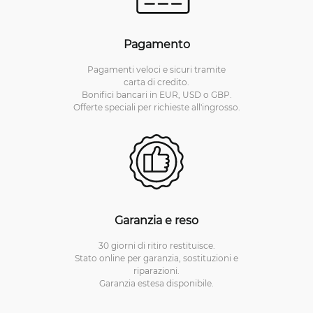
Pagamento
Pagamenti veloci e sicuri tramite
carta di credito.
Bonifici bancari in EUR, USD o GBP.
Offerte speciali per richieste all'ingrosso.
Garanzia e reso
30 giorni di ritiro restituisce.
Stato online per garanzia, sostituzioni e
riparazioni.
Garanzia estesa disponibile.