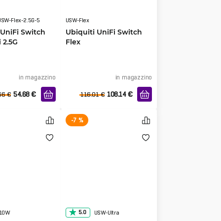
USW-Flex-2.5G-5
USW-Flex
 UniFi Switch
Ubiquiti UniFi Switch
i 2.5G
Flex
in magazzino
in magazzino
54.68
€
108.14
€
66
€
116.01
€
-7 %
5.0
210W
USW-Ultra