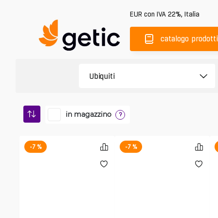
EUR
con IVA 22%
,
Italia
catalogo prodotti
in magazzino
?
-7 %
-7 %