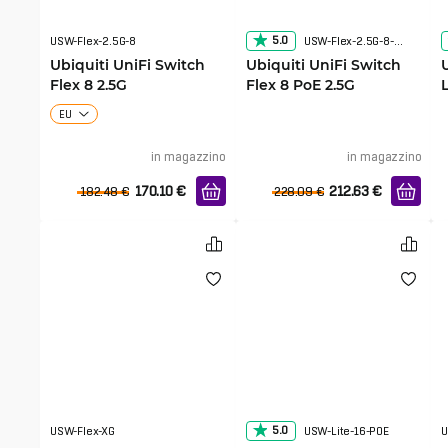
5.0
USW-Flex-2.5G-8
USW-Flex-2.5G-8-PoE
Ubiquiti UniFi Switch
Ubiquiti UniFi Switch
Flex 8 2.5G
Flex 8 PoE 2.5G
EU
in magazzino
in magazzino
170.10
€
212.63
€
182.48
€
228.09
€
5.0
USW-Flex-XG
USW-Lite-16-POE
U