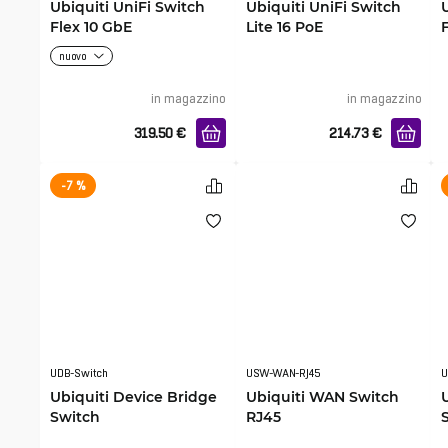
Ubiquiti UniFi Switch
Ubiquiti UniFi Switch
Flex 10 GbE
Lite 16 PoE
F
nuovo
in magazzino
in magazzino
319.50
€
214.73
€
-7 %
UDB-Switch
USW-WAN-RJ45
Ubiquiti Device Bridge
Ubiquiti WAN Switch
Switch
RJ45