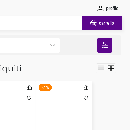
profilo
carrello
quiti
-7 %