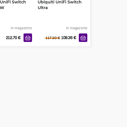
 UniFi Switch
Ubiquiti UniFi Switch
0W
Ultra
in magazzino
in magazzino
212.70
€
109.36
€
117.30
€