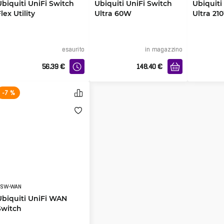
Ubiquiti UniFi Switch
Ubiquiti UniFi Switch
Ubiquiti
lex Utility
Ultra 60W
Ultra 21
esaurito
in magazzino
56.39
€
148.40
€
-7 %
USW-WAN
Ubiquiti UniFi WAN
Switch