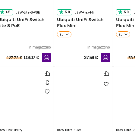
4.5
5.0
5.0
USW-Lite-8-POE
USW-Flex-Mini
Ubiquiti UniFi Switch
Ubiquiti UniFi Switch
Ubiquiti
Lite 8 PoE
Flex Mini
Flex Min
EU
EU
in magazzino
in magazzino
119.07
€
37.59
€
127.73
€
58.
SW-Flex-Utility
USW-Ultra-60W
USW-Ultra-