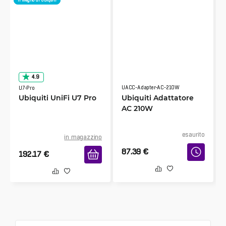
il meglio di Ubiquiti
4.9
UACC-Adapter-AC-210W
U7-Pro
Ubiquiti UniFi U7 Pro
Ubiquiti Adattatore
AC 210W
esaurito
in magazzino
87.39
€
192.17
€