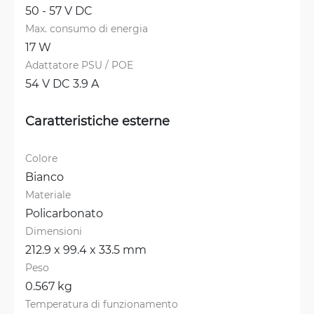
50 - 57 V DC
Max. consumo di energia
17 W
Adattatore PSU / POE
54 V DC 3.9 A
Caratteristiche esterne
Colore
Bianco
Materiale
Policarbonato
Dimensioni
212.9 x 99.4 x 33.5 mm
Peso
0.567 kg
Temperatura di funzionamento