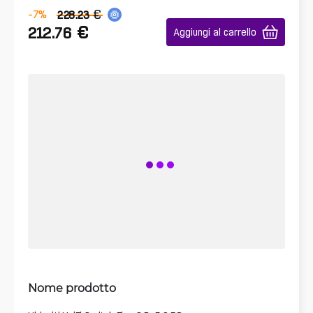
€
-7
%
228.23
€
212.76
Aggiungi al carrello
Nome prodotto