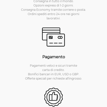
Consegna in tutto il mondo.
Opzioni express di 1-2 giorni.
Consegna Economy tramite corriere o posta.
Ordini spediti entro 24 ore nei giorni
lavorativi.
Pagamento
Pagamenti veloci e sicuri tramite
carta di credito.
Bonifici bancari in EUR, USD o GBP.
Offerte speciali per richieste all'ingrosso.