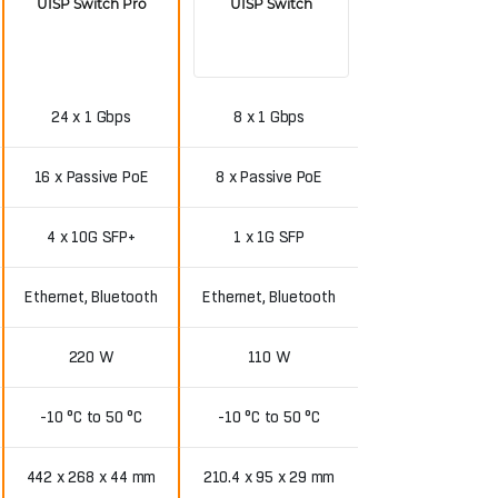
UISP Switch Pro
UISP Switch
24 x 1 Gbps
8 x 1 Gbps
16 x Passive PoE
8 x Passive PoE
4 x 10G SFP+
1 x 1G SFP
Ethernet, Bluetooth
Ethernet, Bluetooth
220 W
110 W
-10 °C to 50 °C
-10 °C to 50 °C
442 x 268 x 44 mm
210.4 x 95 x 29 mm