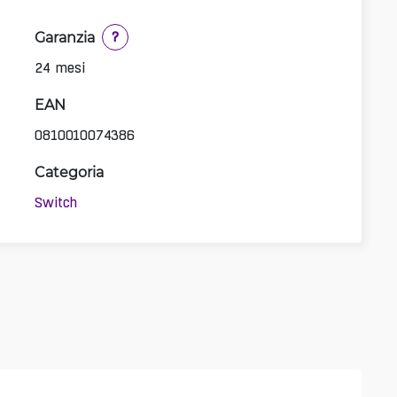
Garanzia
?
24 mesi
EAN
0810010074386
Categoria
Switch