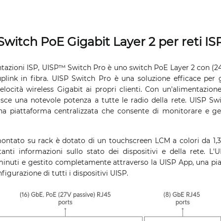
Switch PoE Gigabit Layer 2 per reti IS
ntazioni ISP, UISP™ Switch Pro è uno switch PoE Layer 2 con (24
plink in fibra. UISP Switch Pro è una soluzione efficace per 
elocità wireless Gigabit ai propri clienti. Con un'alimentazion
sce una notevole potenza a tutte le radio della rete. UISP Sw
na piattaforma centralizzata che consente di monitorare e gest
montato su rack è dotato di un touchscreen LCM a colori da 1,3 
ti informazioni sullo stato dei dispositivi e della rete. L
minuti e gestito completamente attraverso la UISP App, una pia
figurazione di tutti i dispositivi UISP.