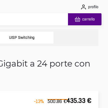
profilo
carrello
UISP Switching
Gigabit a 24 porte con
435.33
€
-13
%
500.86
€