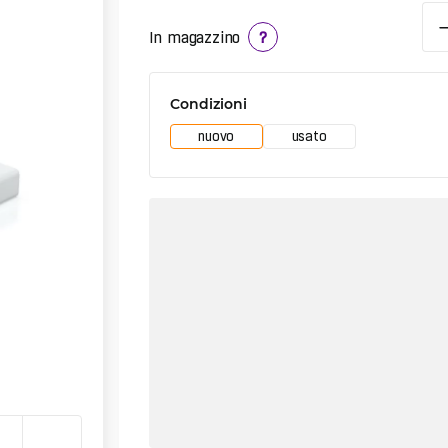
In magazzino
?
Condizioni
nuovo
usato