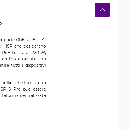
P
) porte GbE RJ45 e (4)
gli ISP che desiderano
e PoE totale di 220 W,
itch Pro è gestito con
ire tutti i dispositivi
pollici che fornisce in
'UISP S Pro può essere
ttaforma centralizzata