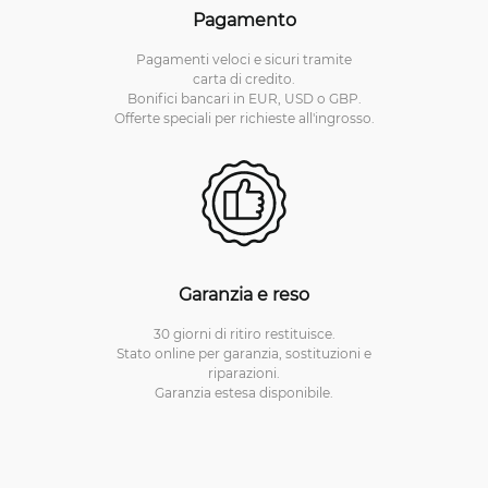
Pagamento
Pagamenti veloci e sicuri tramite
carta di credito.
Bonifici bancari in EUR, USD o GBP.
Offerte speciali per richieste all'ingrosso.
Garanzia e reso
30 giorni di ritiro restituisce.
Stato online per garanzia, sostituzioni e
riparazioni.
Garanzia estesa disponibile.