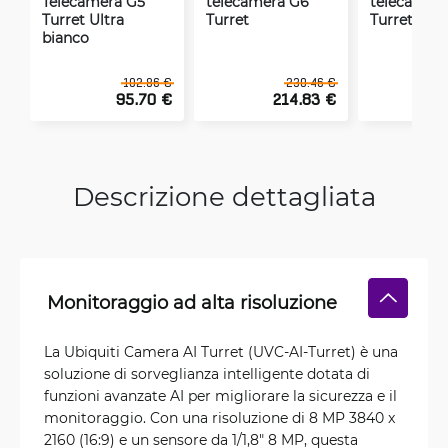
Telecamera G5
telecamera G6
telecamer
Turret Ultra
Turret
Turret nera
bianco
102.86 €
230.46 €
95.70 €
214.83 €
2
Descrizione dettagliata
Monitoraggio ad alta risoluzione
La Ubiquiti Camera AI Turret (UVC-AI-Turret) è una
soluzione di sorveglianza intelligente dotata di
funzioni avanzate AI per migliorare la sicurezza e il
monitoraggio. Con una risoluzione di 8 MP 3840 x
2160 (16:9) e un sensore da 1/1,8" 8 MP, questa