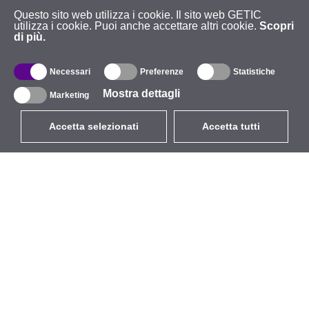
Questo sito web utilizza i cookie. Il sito web GETIC
utilizza i cookie. Puoi anche accettare altri cookie.
Scopri
di più.
Necessari
Preferenze
Statistiche
Mostra dettagli
Marketing
Accetta selezionati
Accetta tutti
EUR
con IVA 22%
,
Italia
Catalogo
Riguardo
Wireless all'aperto
Azienda
Antenne integrate
Marchio