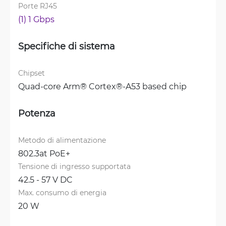
Porte RJ45
(1) 1 Gbps
Specifiche di sistema
Chipset
Quad-core Arm® Cortex®-A53 based chip
Potenza
Metodo di alimentazione
802.3at PoE+
Tensione di ingresso supportata
42.5 - 57 V DC
Max. consumo di energia
20 W