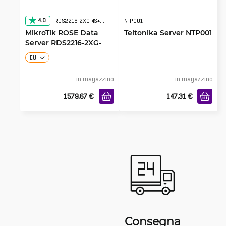
4.0
RDS2216-2XG-4S+4XS-2XQ
NTP001
MikroTik ROSE Data
Teltonika Server NTP001
Server RDS2216-2XG-
4S+4XS-2XQ
EU
in magazzino
in magazzino
1579.67
€
147.31
€
Consegna