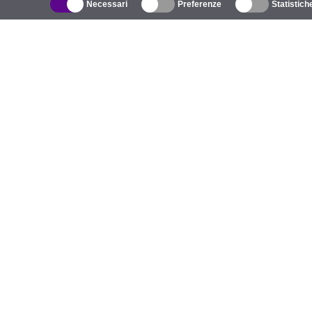
Necessari
Preferenze
Statistich
Catalogo
R
Wireless all'aperto
A
Antenne integrate
M
WiFi 5
E
Cavo Pigtail
S
Supporti e staffe
C
Licenze
Te
Punti di accesso
Po
Punti di accesso 4G
Po
Telecamere IP
Antenne 5G
A
UniFi Commutazione
Prodotti LoRa
Caricatori EV
P
C
G