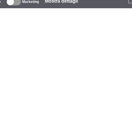
Mostra dettagli
e
Marketing
iguardo
zienda
archio
venti
tarCoins
ontatti
rmini e Condizioni
litica sulla privacy
litica sui cookie
iuto
agamento
onsegna
aranzia e reso