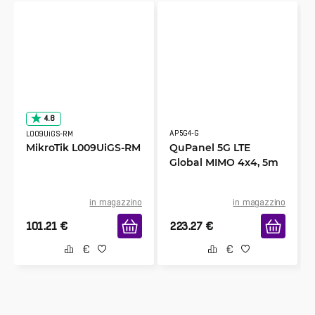
4.8
AP5G4-G
L009UiGS-RM
MikroTik L009UiGS-RM
QuPanel 5G LTE
Global MIMO 4x4, 5m
in magazzino
in magazzino
101.21
€
223.27
€