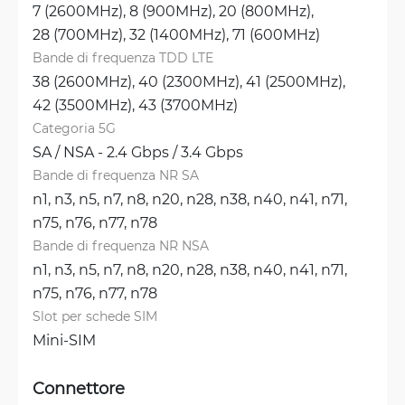
7 (2600MHz), 
8 (900MHz), 
20 (800MHz), 
28 (700MHz), 
32 (1400MHz), 
71 (600MHz)
Bande di frequenza TDD LTE
38 (2600MHz), 
40 (2300MHz), 
41 (2500MHz), 
42 (3500MHz), 
43 (3700MHz)
Categoria 5G
SA / NSA - 2.4 Gbps / 3.4 Gbps
Bande di frequenza NR SA
n1, 
n3, 
n5, 
n7, 
n8, 
n20, 
n28, 
n38, 
n40, 
n41, 
n71, 
n75, 
n76, 
n77, 
n78
Bande di frequenza NR NSA
n1, 
n3, 
n5, 
n7, 
n8, 
n20, 
n28, 
n38, 
n40, 
n41, 
n71, 
n75, 
n76, 
n77, 
n78
Slot per schede SIM
Mini-SIM
Connettore