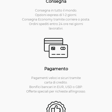
Consegna
Consegna in tutto il mondo.
Opzioni express di 1-2 giorni.
Consegna Economy tramite corriere o posta.
Ordini spediti entro 24 ore nei giorni
lavorativi.
Pagamento
Pagamenti veloci e sicuri tramite
carta di credito.
Bonifici bancari in EUR, USD o GBP.
Offerte speciali per richieste all'ingrosso.