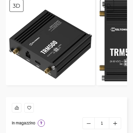
3D
3D
In magazzino
?