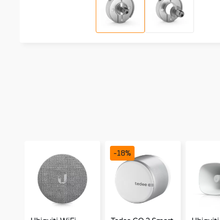
-
18
%