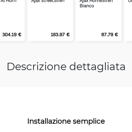
 AI Horn
Ajax StreetSiren
Ajax HomeSiren
U
Bianco
304.19 €
163.97 €
87.79 €
Descrizione dettagliata
Installazione semplice