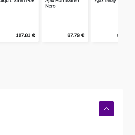
biquiti Siren PoE
Ajax HomeSiren
Ajax Relay
Nero
127.81 €
87.79 €
61.44 €