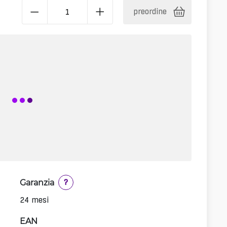
preordine
Garanzia
?
24 mesi
EAN