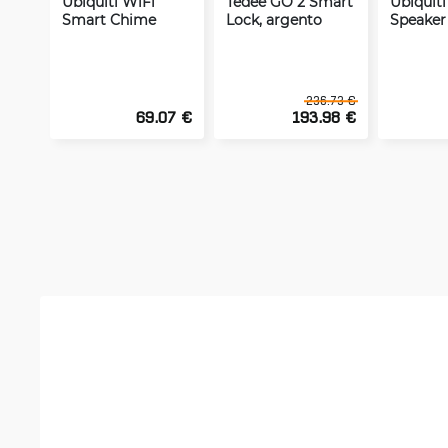
Ubiquiti WiFi
Tedee GO 2 Smart
Ubiquiti
Smart Chime
Lock, argento
Speaker
236.73 €
69.07 €
193.98 €