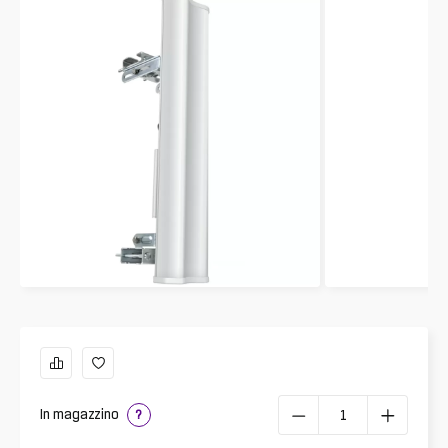
In magazzino
?