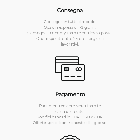
Consegna
Consegna in tutto il mondo.
Opzioni express di 1-2 giorni.
Consegna Economy tramite corriere o posta.
Ordini spediti entro 24 ore nei giorni
lavorativi.
Pagamento
Pagamenti veloci e sicuri tramite
carta di credito.
Bonifici bancari in EUR, USD o GBP.
Offerte speciali per richieste all'ingrosso.