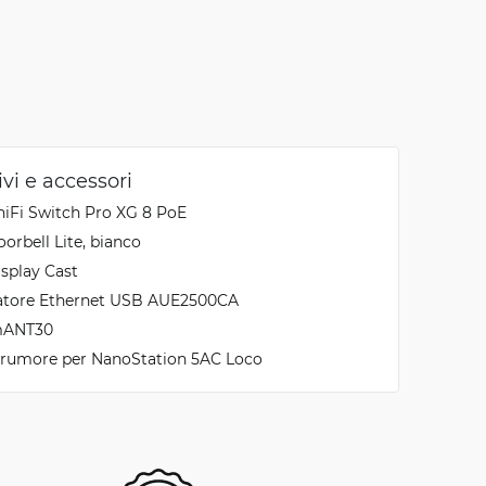
ivi e accessori
niFi Switch Pro XG 8 PoE
orbell Lite, bianco
isplay Cast
tatore Ethernet USB AUE2500CA
mANT30
irumore per NanoStation 5AC Loco