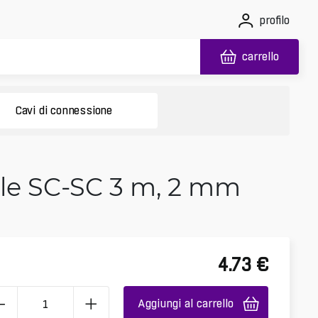
profilo
carrello
Cavi di connessione
ale SC-SC 3 m, 2 mm
4.73
€
Aggiungi al carrello