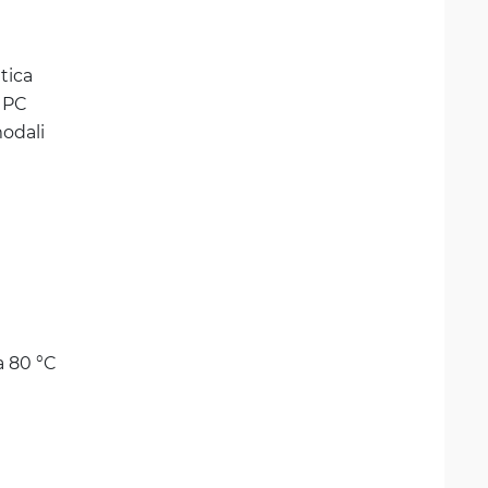
tica
UPC
odali
a 80 °C