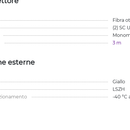
ttore
Fibra ot
(2) SC 
Monom
3 m
he esterne
Giallo
LSZH
nzionamento
-40 °C 