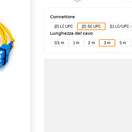
Connettore
(2) LC UPC
(2) SC UPC
(1) LC/UPC 
Lunghezza del cavo
0.5 m
1 m
2 m
3 m
5 m