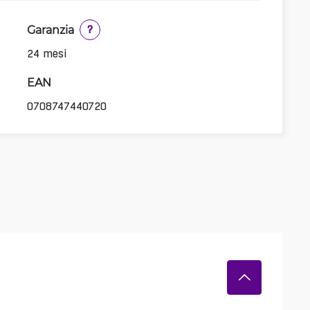
Garanzia
?
24 mesi
EAN
0708747440720