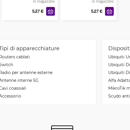
in magazzino
in magazzino
5.27
€
5.27
€
Tipi di apparecchiature
Disposit
Routers cablati
Ubiquiti U
Switch
Ubiquiti Do
Radio per antenne esterne
Ubiquiti D
Antenne interne 5G
Alfa Adat
Cavi coassiali
MikroTik 
Accessorio
Scudo ant