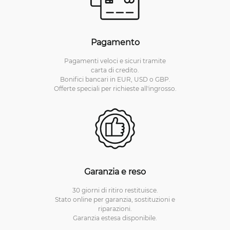
Pagamento
Pagamenti veloci e sicuri tramite
carta di credito.
Bonifici bancari in EUR, USD o GBP.
Offerte speciali per richieste all'ingrosso.
Garanzia e reso
30 giorni di ritiro restituisce.
Stato online per garanzia, sostituzioni e
riparazioni.
Garanzia estesa disponibile.