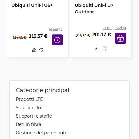
Ubiquiti UniFi U6+
Ubiquiti UniFi U7
Outdoor
in magazzino
esaurito
201.17
€
110.57
€
216.50
€
118.61
€
Categorie principali
Prodotti LTE
Soluzioni IoT
Supporti e staffe
Reti in fibra
Gestione del parco auto