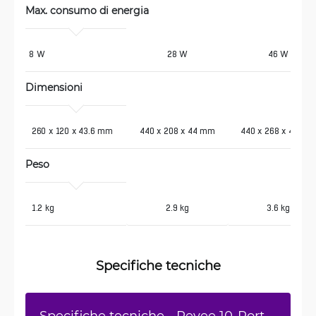
Max. consumo di energia 
8 W
28 W
46 W
Dimensioni
 260 x 120 x 43.6 mm
440 x 208 x 44 mm
440 x 268 x 44 mm
Peso
 1.2 kg
2.9 kg
3.6 kg
Specifiche tecniche
Specifiche tecniche - Reyee 10-Port