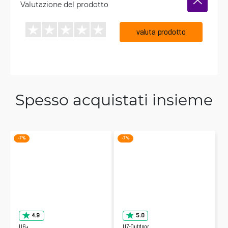
Valutazione del prodotto
valuta prodotto
Spesso acquistati insieme
-7 %
-7 %
4.9
5.0
U6+
U7-Outdoor