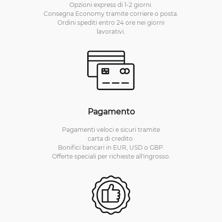
Opzioni express di 1-2 giorni.
Consegna Economy tramite corriere o posta.
Ordini spediti entro 24 ore nei giorni
lavorativi.
Pagamento
Pagamenti veloci e sicuri tramite
carta di credito.
Bonifici bancari in EUR, USD o GBP.
Offerte speciali per richieste all'ingrosso.