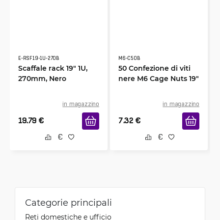
E-RSF19-1U-270B
M6-C50B
Scaffale rack 19" 1U,
50 Confezione di viti
270mm, Nero
nere M6 Cage Nuts 19"
in magazzino
in magazzino
19.79
€
7.32
€
Categorie principali
Reti domestiche e ufficio