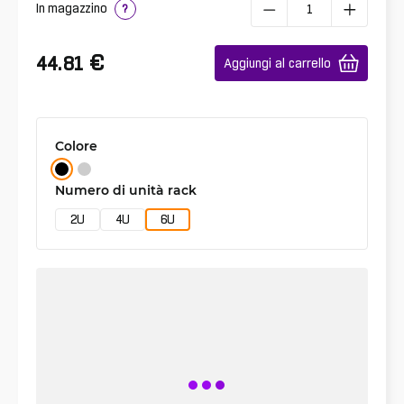
In magazzino
?
€
44.81
Aggiungi al carrello
Colore
Numero di unità rack
2U
4U
6U