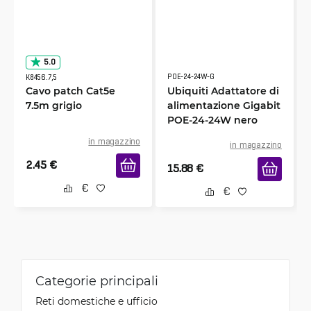
5.0
POE-24-24W-G
K8456.7,5
Cavo patch Cat5e
Ubiquiti Adattatore di
7.5m grigio
alimentazione Gigabit
POE-24-24W nero
in magazzino
in magazzino
2.45
€
15.88
€
Categorie principali
Reti domestiche e ufficio