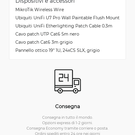
Dispositivi e accessori
MikroTik Wireless Wire
Ubiquiti UniFi U7 Pro Wall Paintable Flush Mount
Ubiquiti UniFi Etherlighting Patch Cable 0.3m
Cavo patch UTP Cat6 5m nero
Cavo patch Cat6 3m grigio
Pannello ottico 19" 1U, 24xCS SLX, grigio
Consegna
Consegna in tutto il mondo.
Opzioni express di 1-2 giorni.
Consegna Economy tramite corriere o posta.
Ordini spediti entro 24 ore nei giorni