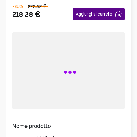
€
-20
%
273.57
€
218.38
Aggiungi al carrello
Nome prodotto