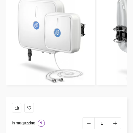
In magazzino
?