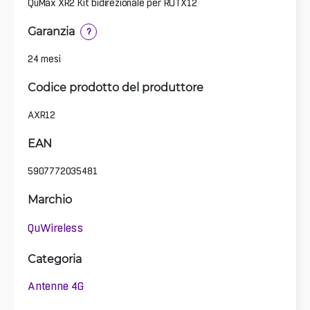
QuMax XR2 Kit bidirezionale per RUTX12
Garanzia
?
24 mesi
Codice prodotto del produttore
AXR12
EAN
5907772035481
Marchio
QuWireless
Categoria
Antenne 4G