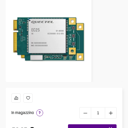
In magazzino
?