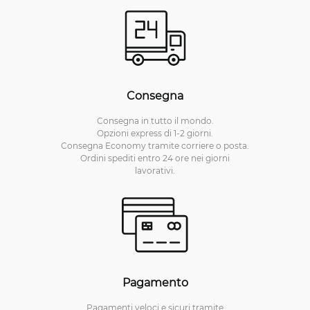
Consegna
Consegna in tutto il mondo.
Opzioni express di 1-2 giorni.
Consegna Economy tramite corriere o posta.
Ordini spediti entro 24 ore nei giorni
lavorativi.
Pagamento
Pagamenti veloci e sicuri tramite