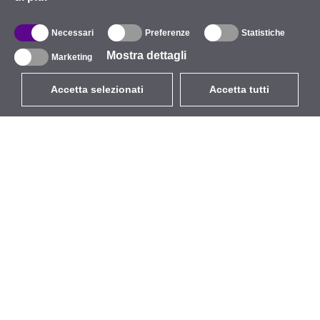
Necessari
Preferenze
Statistiche
Mostra dettagli
Marketing
Accetta selezionati
Accetta tutti
EUR
con IVA 22%
,
Italia
Catalogo
Riguardo
Wireless all'aperto
Azienda
Antenne integrate
Marchio
WiFi 5
Eventi
Cavo Pigtail
StarCoins