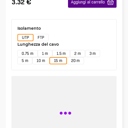
€
3.32
Aggiungi al carrello
Isolamento
UTP
FTP
Lunghezza del cavo
0.75 m
1 m
1.5 m
2 m
3 m
5 m
10 m
15 m
20 m