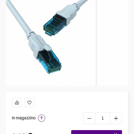
In magazzino
?