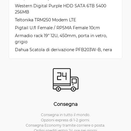
Western Digital Purple HDD SATA 6TB 5400
256MB
Teltonika TRM250 Modem LTE
Pigtail U.fl Female / RPSMA Female 10cm
Armadio rack 19" 12U, 450mm, porta in vetro,
grigio
Dahua Scatola di derivazione PFB203W-B, nera
Consegna
Consegna in tutto il mondo.
Opzioni express di 1-2 giorni.
Consegna Economy tramite corriere o posta.
Ordini spediti entro 24 ore nei giorni