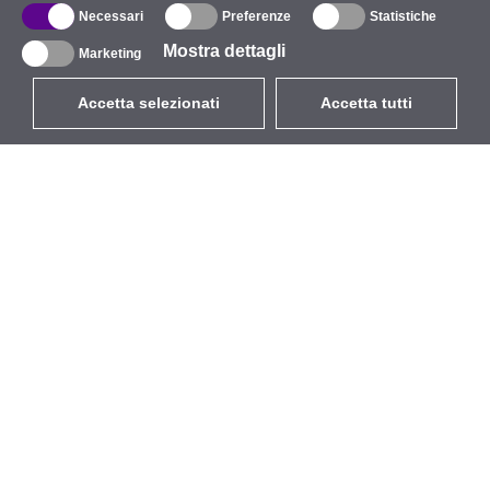
Necessari
Preferenze
Statistiche
Mostra dettagli
Marketing
Accetta selezionati
Accetta tutti
EUR
con IVA 22%
,
Italia
Catalogo
Riguardo
Wireless all'aperto
Azienda
Antenne integrate
Marchio
WiFi 5
Eventi
Cavo Pigtail
StarCoins
Supporti e staffe
Contatti