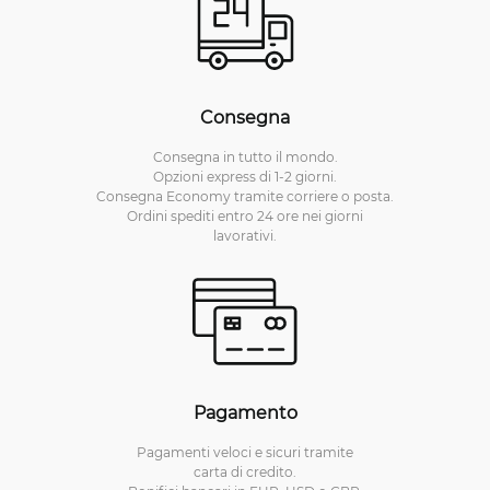
Consegna
Consegna in tutto il mondo.
Opzioni express di 1-2 giorni.
Consegna Economy tramite corriere o posta.
Ordini spediti entro 24 ore nei giorni
lavorativi.
Pagamento
Pagamenti veloci e sicuri tramite
carta di credito.