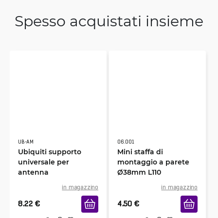
Spesso acquistati insieme
UB-AM
06.001
Ubiquiti supporto
Mini staffa di
universale per
montaggio a parete
antenna
Ø38mm L110
in magazzino
in magazzino
8.22
€
4.50
€